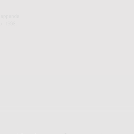
cheppende
p. 1998.