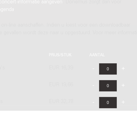
concert-informatie aangeven
. Donemus zorgt dan voor
agenda
.
 on-line aanschaffen. Indien u kiest voor een downloadbaar
ere gevallen wordt deze naar u opgestuurd. Voor meer informati
PRIJS/STUK
AANTAL
a's
EUR 16,39
EUR 19,66
's
EUR 32,78