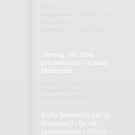
Genre:
Orkest
Subgenre:
Groot ensemble (12 of
meer spelers)
Bezetting:
1111 1110 perc pf 2vl vla vc
cb
Fleeting : for three
percussionists / Arnold
Marinissen
Genre:
Kamermuziek
Subgenre:
Slagwerk
Bezetting:
vib mar gl.sp
Sechs Trommeln (six 're
drumming) : for six
percussionists / Arnold