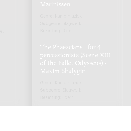
Marinissen
Genre:
Kamermuziek
Subgenre:
Slagwerk
Bezetting:
6perc
e,
The Phaeacians : for 4
percussionists (Scene XIII
of the Ballet Odysseus) /
Maxim Shalygin
Genre:
Kamermuziek
Subgenre:
Slagwerk
Bezetting:
4perc