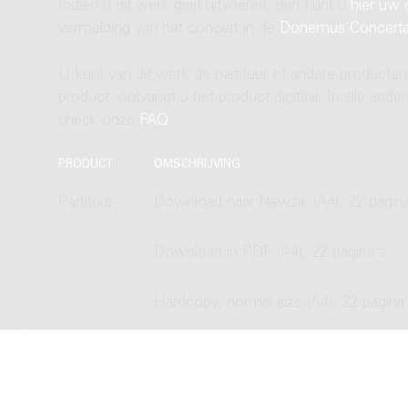
Indien u dit werk gaat uitvoeren, dan kunt u
hier uw 
vermelding van het concert in de
Donemus Concert
U kunt van dit werk de partituur of andere producten
product, ontvangt u het product digitaal. In alle and
check onze
FAQ
.
PRODUCT
OMSCHRIJVING
Partituur
Download naar Newzik (A4), 22 pagin
Download in PDF (A4), 22 pagina's
Hardcopy, normal size (A4), 22 pagina