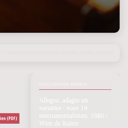
delen op Facebook
|
posten op Twitter
|
English
|
inloggen
GERELATEERDE WERKEN
Allegro, adagio en
variaties : voor 14
instrumentalisten, 1980 /
Wim de Ruiter