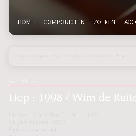
HOME
COMPONISTEN
ZOEKEN
ACC
home
>
componisten
> meerdere componisten > Hop
COMPOSITIE
Hop : 1998 / Wim de Ruit
Uitgever:
Amsterdam: Donemus, 1999
Uitgavenummer:
09593
Genre:
Kamermuziek