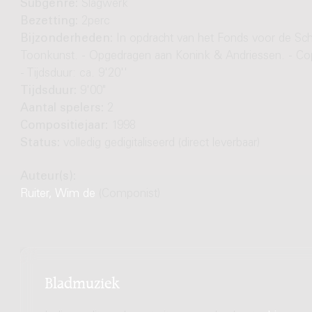
Subgenre:
Slagwerk
Bezetting:
2perc
Bijzonderheden:
In opdracht van het Fonds voor de S
Toonkunst. - Opgedragen aan Konink & Andriessen. - Co
- Tijdsduur: ca. 9'20''
Tijdsduur:
9'00"
Aantal spelers:
2
Compositiejaar:
1998
Status:
volledig gedigitaliseerd (direct leverbaar)
Auteur(s):
Ruiter, Wim de
(Componist)
Bladmuziek