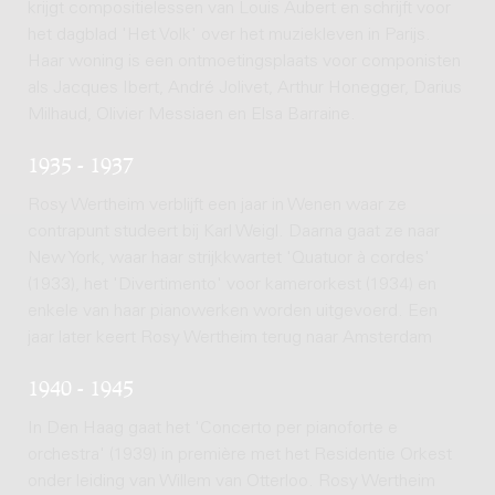
krijgt compositielessen van Louis Aubert en schrijft voor
het dagblad 'Het Volk' over het muziekleven in Parijs.
Haar woning is een ontmoetingsplaats voor componisten
als Jacques Ibert, André Jolivet, Arthur Honegger, Darius
Milhaud, Olivier Messiaen en Elsa Barraine.
1935 - 1937
Rosy Wertheim verblijft een jaar in Wenen waar ze
contrapunt studeert bij Karl Weigl. Daarna gaat ze naar
New York, waar haar strijkkwartet 'Quatuor à cordes'
(1933), het 'Divertimento' voor kamerorkest (1934) en
enkele van haar pianowerken worden uitgevoerd. Een
jaar later keert Rosy Wertheim terug naar Amsterdam
1940 - 1945
In Den Haag gaat het 'Concerto per pianoforte e
orchestra' (1939) in première met het Residentie Orkest
onder leiding van Willem van Otterloo. Rosy Wertheim