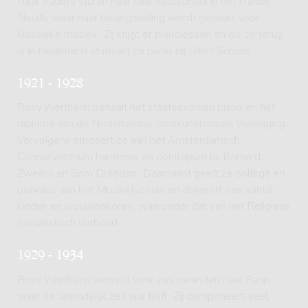
Haar ouders sturen haar naar kostschool in het Franse
Neuilly waar haar belangstelling wordt gewekt voor
klassieke muziek. Zij krijgt er pianolessen en als ze terug
is in Nederland studeert ze piano bij Ulfert Schults.
1921 - 1928
Rosy Wertheim behaalt het staatsexamen piano en het
diploma van de Nederlandse Toonkunstenaars Vereniging.
Vervolgens studeert ze aan het Amsterdamsch
Conservatorium harmonie en contrapunt bij Bernard
Zweers en Sem Dresden. Daarnaast geeft ze solfège en
pianoles aan het Muzieklyceum en dirigeert een aantal
kinder- en vrouwenkoren, waaronder dat van het Religieus
Socialistisch Verbond.
1929 - 1934
Rosy Wertheim vertrekt voor zes maanden naar Parijs,
waar ze uiteindelijk zes jaar blijft. Zij componeert veel,