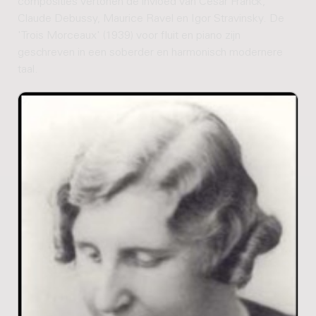
composities vertonen de invloed van César Franck,
Claude Debussy, Maurice Ravel en Igor Stravinsky. De
'Trois Morceaux' (1939) voor fluit en piano zijn
geschreven in een soberder en harmonisch modernere
taal.