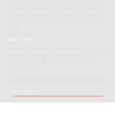
organiseert in de kelder van haar huis concerten. Op het
programma staan werken van Joodse componisten. In
1942 moet ze onderduiken in Amstelveen en het Gooi.
Als een van de weinigen van haar familie overleeft zij de
oorlog.
1946 - 1949
Na de oorlog is Rosy Wertheim lerares op de
muziekschool van Laren. Ze wordt ernstig ziek en kan niet
meer componeren. Op 27 mei 1949 overlijdt Rosy
Wertheim in Laren.
ALLE WERKEN
100 werken in Donemus catalogus