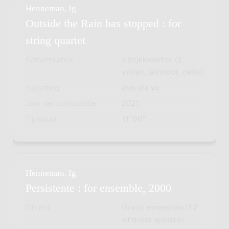
Henneman, Ig
Outside the Rain has stopped : for
string quartet
Kamermuziek
Strijkkwartet (2
violen, altviool, cello)
Bezetting
2vn vla vc
Jaar van compositie
2021
Tijdsduur
11'00"
Henneman, Ig
Persistente : for ensemble, 2000
Orkest
Groot ensemble (12
of meer spelers)