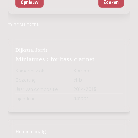
29 RESULTATEN
Dijkstra, Jorrit
Miniatures : for bass clarinet
Kamermuziek
Klarinet
Bezetting
cl-b
Jaar van compositie
2014-2015
Tijdsduur
34'00"
Henneman, Ig