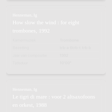
Henneman, Ig
How slow the wind : for eight
trombones, 1992
Kamermuziek
Trombone
Bezetting
trb-a 6trb-t trb-b
Jaar van compositie
1992
Tijdsduur
10'00"
Henneman, Ig
Le tigri di mare : voor 2 altsaxofoons
en orkest, 1988