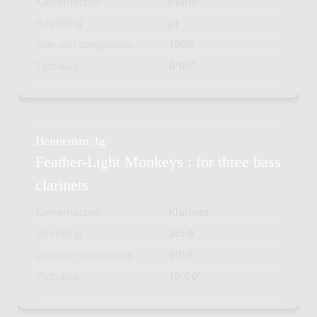
Kamermuziek
Piano
Bezetting
pf
Jaar van compositie
1999
Tijdsduur
6'00"
Henneman, Ig
Feather-Light Monkeys : for three bass
clarinets
Kamermuziek
Klarinet
Bezetting
3cl-b
Jaar van compositie
2016
Tijdsduur
10'00"