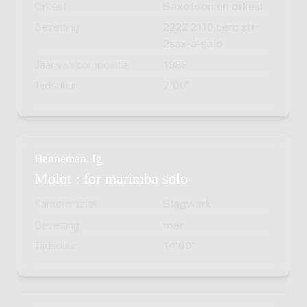
Orkest
Saxofoon en orkest
Bezetting
2222 2110 perc str
2sax-a-solo
Jaar van compositie
1988
Tijdsduur
7'00"
Henneman, Ig
Molot : for marimba solo
Kamermuziek
Slagwerk
Bezetting
mar
Tijdsduur
14'00"