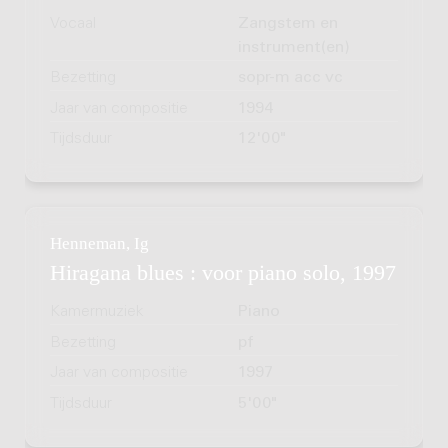
Vocaal
Zangstem en
instrument(en)
Bezetting
sopr-m acc vc
Jaar van compositie
1994
Tijdsduur
12'00"
Henneman, Ig
Hiragana blues : voor piano solo, 1997
Kamermuziek
Piano
Bezetting
pf
Jaar van compositie
1997
Tijdsduur
5'00"