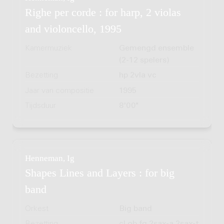
Righe per corde : for harp, 2 violas
and violoncello, 1995
Kamermuziek
Gemengd ensemble
(2-12 spelers)
Bezetting
hp 2vla vc
Jaar van compositie
1995
Tijdsduur
8'00"
Henneman, Ig
Shapes Lines and Layers : for big
band
Orkest
Big band