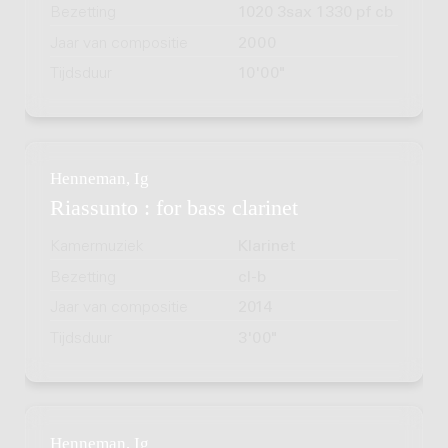
Bezetting
1020 3sax 1330 pf cb
Jaar van compositie
2000
Tijdsduur
10'00"
Henneman, Ig
Riassunto : for bass clarinet
Kamermuziek
Klarinet
Bezetting
cl-b
Jaar van compositie
2014
Tijdsduur
3'00"
Henneman, Ig