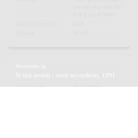
Bezetting
cl ob fg 2sax-a 2sax-t
sax-bar 5trp 4trb trb-
b tb g g-b pf 2perc
Jaar van compositie
2015
Tijdsduur
20'00"
Henneman, Ig
Si tira avanti : voor accordeon, 1991
Kamermuziek
Accordeon
Bezetting
acc
Jaar van compositie
1991
Tijdsduur
9'00"