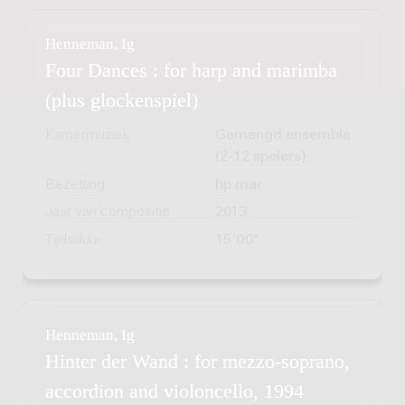
Henneman, Ig
Four Dances : for harp and marimba
(plus glockenspiel)
Kamermuziek
Gemengd ensemble
(2-12 spelers)
Bezetting
hp mar
Jaar van compositie
2013
Tijdsduur
15'00"
Henneman, Ig
Hinter der Wand : for mezzo-soprano,
accordion and violoncello, 1994