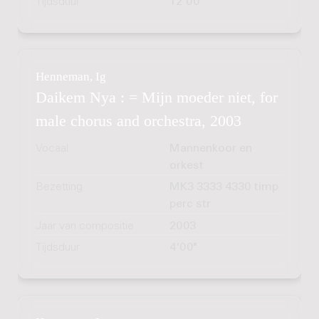
Tijdsduur
12'00"
Henneman, Ig
Daikem Nya : = Mijn moeder niet, for
male chorus and orchestra, 2003
Vocaal
Mannenkoor en
orkest
Bezetting
MK3 3333 4330 timp
perc str
Jaar van compositie
2003
Tijdsduur
4'00"