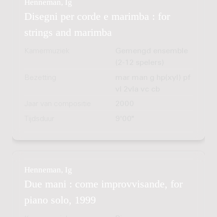
Henneman, Ig
Disegni per corde e marimba : for
strings and marimba
Kamermuziek
Gemengd ensemble
(2-12 spelers)
Bezetting
mar man g hp(xyl) pf
vl 2vla vc cb
Jaar van compositie
2000
Tijdsduur
9'00"
Henneman, Ig
Due mani : come improvvisande, for
piano solo, 1999