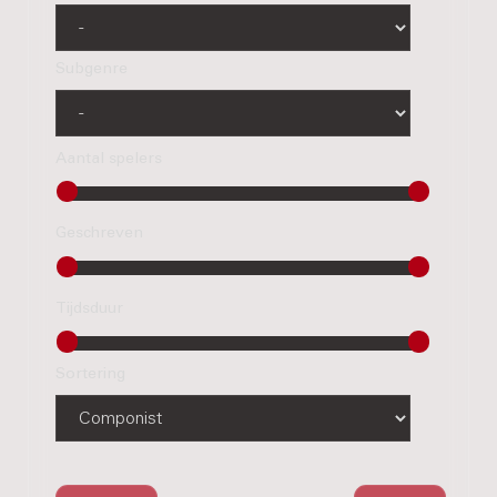
Subgenre
Aantal spelers
Geschreven
Tijdsduur
Sortering