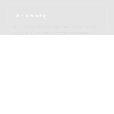
Live-uitzending
Indien het werk wordt opgenomen voor een live
radio- of TV-uitzending of internet-streaming kunt
u hier eenvoudig de licentie ontvangen. Onder
'live-uitzending' wordt verstaan een uitzending 1
jaar na de opname van het werk. Voor elke
uitzending dient u een licentie af te nemen.
Audio uitzending (radio,
internet)
Totale licentie kosten
Video uitzending (TV,
streamen)
Totale licentie kosten