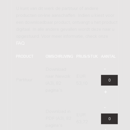
U kunt van dit werk de partituur of andere
producten on-line aanschaffen. Indien u kiest voor
een downloadbaar product, ontvangt u het product
digitaal. In alle andere gevallen wordt deze naar u
opgestuurd. Voor meer informatie, check onze
FAQ
.
PRODUCT
OMSCHRIJVING
PRIJS/STUK
AANTAL
Download
naar Newzik
EUR
Partituur
(A3), 82
53,10
pagina's
Download in
EUR
PDF (A3), 82
63,72
pagina's