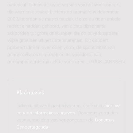
materiaal. Tijdens de twee versies van het vioolconcert,
die werden gespeeld tijdens de première in december
2002, hoorden de musici muziek die ze op geen enkele
repetitie hadden gehoord, van dichte dissonante
akkoorden tot grote drieklanken die op onverklaarbare
wijze groeiden uit het notenmateriaal. Dit concert
probeert ideëen over open vorm, de spontaniteit van
geïmproviseerde muziek en de voordelen van
gecomponeerde muziek te verenigen. - GUUS JANSSEN
Bladmuziek
Indien u dit werk gaat uitvoeren, dan kunt u
hier uw
concert-informatie aangeven
. Donemus zorgt dan
voor vermelding van het concert in de
Donemus
Concertagenda
.