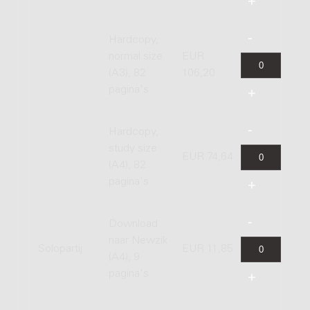
Hardcopy,
normal size
EUR
(A3), 82
106,20
pagina's
Hardcopy,
study size
EUR 74,64
(A4), 82
pagina's
Download
naar Newzik
Solopartij
EUR 11,85
(A4), 9
pagina's