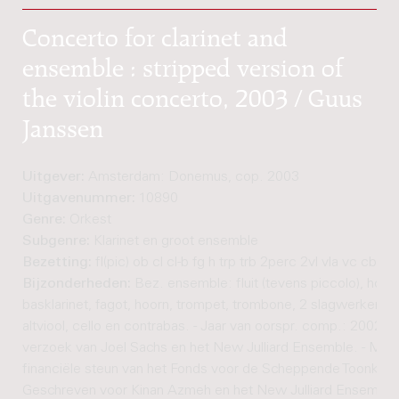
Concerto for clarinet and
ensemble : stripped version of
the violin concerto, 2003 / Guus
Janssen
Uitgever:
Amsterdam: Donemus, cop. 2003
Uitgavenummer:
10890
Genre:
Orkest
Subgenre:
Klarinet en groot ensemble
Bezetting:
fl(pic) ob cl cl-b fg h trp trb 2perc 2vl vla vc cb cl-
Bijzonderheden:
Bez. ensemble: fluit (tevens piccolo), hobo,
basklarinet, fagot, hoorn, trompet, trombone, 2 slagwerkers, 2
altviool, cello en contrabas. - Jaar van oorspr. comp.: 2002. -
verzoek van Joel Sachs en het New Julliard Ensemble. - Met
financiële steun van het Fonds voor de Scheppende Toonkunst
Geschreven voor Kinan Azmeh en het New Julliard Ensemble.