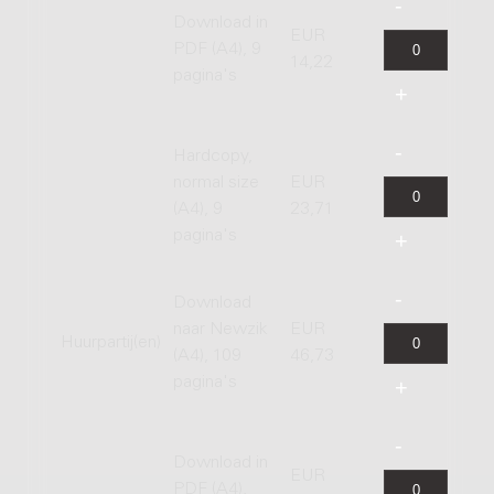
Download in
EUR
PDF (A4), 9
14,22
pagina's
Hardcopy,
normal size
EUR
(A4), 9
23,71
pagina's
Download
naar Newzik
EUR
Huurpartij(en)
(A4), 109
46,73
pagina's
Download in
EUR
PDF (A4),