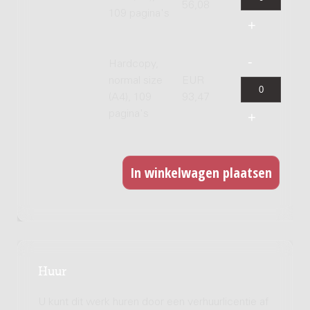
56,08
109 pagina's
Hardcopy,
normal size
EUR
(A4), 109
93,47
pagina's
Huur
U kunt dit werk huren door een verhuurlicentie af