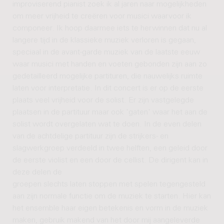
improviserend pianist zoek ik al jaren naar mogelijkheden
om meer vrijheid te creëren voor musici waarvoor ik
componeer. Ik hoop daarmee iets te herwinnen dat nu al
langere tijd in de klassieke muziek verloren is gegaan,
speciaal in de avant-garde muziek van de laatste eeuw
waar musici met handen en voeten gebonden zijn aan zo
gedetailleerd mogelijke partituren, die nauwelijks ruimte
laten voor interpretatie. In dit concert is er op de eerste
plaats veel vrijheid voor de solist. Er zijn vastgelegde
plaatsen in de partituur maar ook 'gaten' waar het aan de
solist wordt overgelaten wat te doen. In de even delen
van de achtdelige partituur zijn de strijkers- en
slagwerkgroep verdeeld in twee helften, een geleid door
de eerste violist en een door de cellist. De dirigent kan in
deze delen de
groepen slechts laten stoppen met spelen tegengesteld
aan zijn normale functie om de muziek te starten. Hier kan
het ensemble haar eigen betekenis en vorm in de muziek
maken, gebruik makend van het door mij aangeleverde