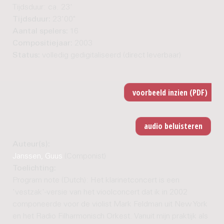
Tijdsduur: ca. 23'
Tijdsduur:
23'00"
Aantal spelers:
16
Compositiejaar:
2003
Status:
volledig gedigitaliseerd (direct leverbaar)
Auteur(s):
Janssen, Guus
(Componist)
Toelichting:
Program note (Dutch): Het klarinetconcert is een
'vestzak'-versie van het vioolconcert dat ik in 2002
componeerde voor de violist Mark Feldman uit New York
en het Radio Filharmonisch Orkest. Vanuit mijn praktijk als