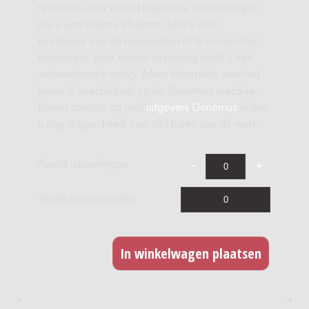
te nemen voor een of meerdere voorstellingen.
Als u een licentie afneemt dient u ook 1
exemplaar van de huurpartijen af te nemen (zie
hierboven). Voor iedere uitvoering heeft u een
verhuurlicentie nodig. Meer informatie over het
huren is beschikbaar op de Donemus website.
Neem contact op met
uitgeverij Donemus
indien
u nog vragen heeft over het huren van dit werk.
Aantal uitvoeringen
Totale licentiekosten