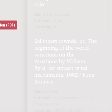
solo
Genre:
Kamermuziek
Subgenre:
Viool
Bezetting:
vl
Sellingers rownde, or, The
beginning of the world :
variations on the
variations by William
Byrd, for sixteen wind
instruments, 1992 / Fons
Brouwer
Genre:
Orkest
Subgenre:
Blazersensemble (13 en
meer spelers)
Bezetting:
0442 2sax-b 0220