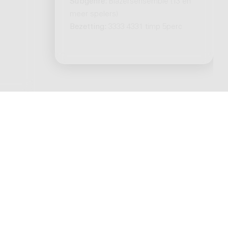
Subgenre:
Blazersensemble (13 en
meer spelers)
Bezetting:
3333 4331 timp 5perc