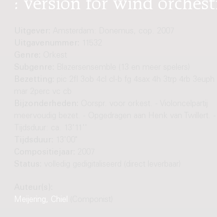
: version for wind orchest
Uitgever:
Amsterdam: Donemus, cop. 2007
Uitgavenummer:
11532
Genre:
Orkest
Subgenre:
Blazersensemble (13 en meer spelers)
Bezetting:
pic 2fl 3ob 4cl cl-b fg 4sax 4h 3trp 4rb 3euph 
mar 2perc vc cb
Bijzonderheden:
Oorspr. voor orkest. - Violoncelpartij
meervoudig bezet. - Opgedragen aan Henk van Twillert. -
Tijdsduur: ca. 13'11''
Tijdsduur:
13'00"
Compositiejaar:
2007
Status:
volledig gedigitaliseerd (direct leverbaar)
Auteur(s):
Meijering, Chiel
(Componist)