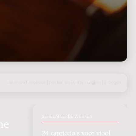
delen op Facebook
|
posten op Twitter
|
English
|
inloggen
GERELATEERDE WERKEN
ne
24 capriccio's voor viool