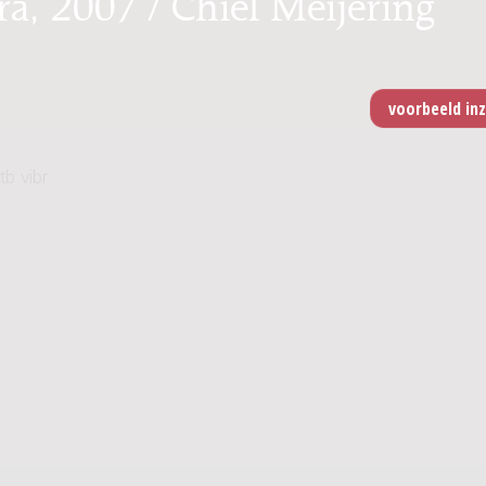
ra, 2007 / Chiel Meijering
tb vibr