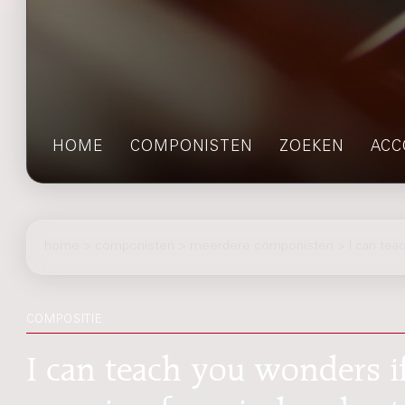
HOME
COMPONISTEN
ZOEKEN
ACC
home
>
componisten
> meerdere componisten > I can teac
COMPOSITIE
I can teach you wonders 