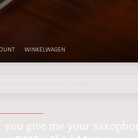
OUNT
WINKELWAGEN
h you wonders if you give me your saxophone
if you give me your saxopho