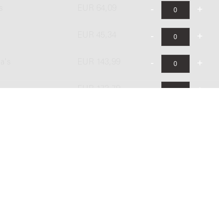
s
EUR 64,09
EUR 45,34
a's
EUR 143,99
EUR 172,79
's
EUR 287,99