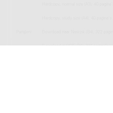
Hardcopy, normal size (A3), 40 pagina'
Hardcopy, study size (A4), 40 pagina's
Partij(en)
Download naar Newzik (B4), 322 pagin
Download in PDF (B4), 322 pagina's
Hardcopy, normal size (B4), 322 pagina