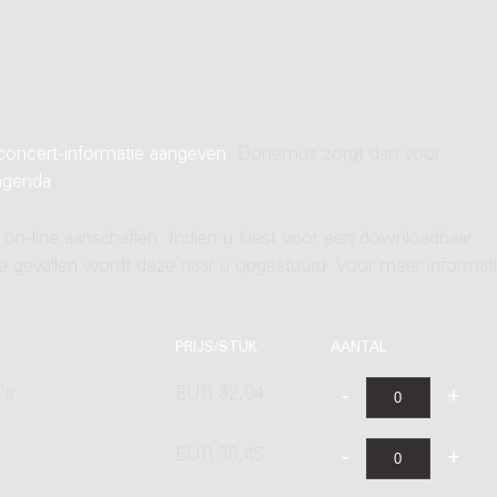
concert-informatie aangeven
. Donemus zorgt dan voor
agenda
.
 on-line aanschaffen. Indien u kiest voor een downloadbaar
ere gevallen wordt deze naar u opgestuurd. Voor meer informati
PRIJS/STUK
AANTAL
's
EUR 32,04
EUR 38,45