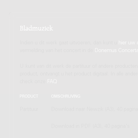
Bladmuziek
Indien u dit werk gaat uitvoeren, dan kunt u
hier uw 
vermelding van het concert in de
Donemus Concert
U kunt van dit werk de partituur of andere producten
product, ontvangt u het product digitaal. In alle and
check onze
FAQ
.
PRODUCT
OMSCHRIJVING
Partituur
Download naar Newzik (A3), 40 pagina
Download in PDF (A3), 40 pagina's