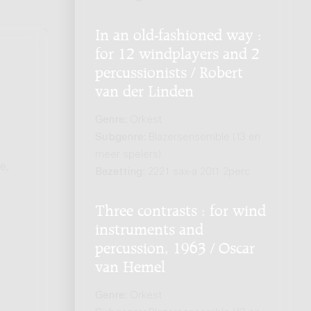
In an old-fashioned way :
for 12 windplayers and 2
percussionists / Robert
van der Linden
Genre:
Orkest
Subgenre:
Blazersensemble (13 en
meer spelers)
e,
Bezetting:
2221 sax-a 2011 2perc
Three contrasts : for wind
instruments and
percussion, 1963 / Oscar
van Hemel
Genre:
Orkest