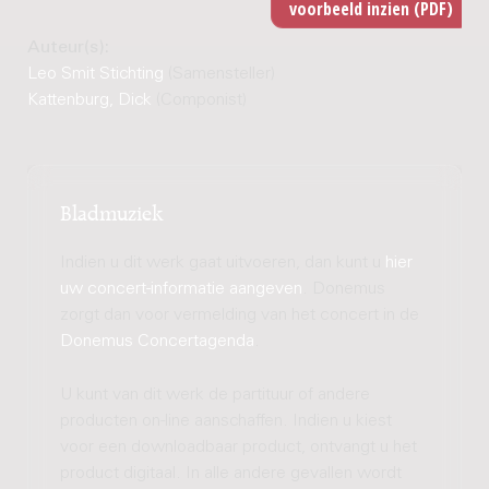
Auteur(s):
Leo Smit Stichting
(Samensteller)
Kattenburg, Dick
(Componist)
Bladmuziek
Indien u dit werk gaat uitvoeren, dan kunt u
hier
uw concert-informatie aangeven
. Donemus
zorgt dan voor vermelding van het concert in de
Donemus Concertagenda
.
U kunt van dit werk de partituur of andere
producten on-line aanschaffen. Indien u kiest
voor een downloadbaar product, ontvangt u het
product digitaal. In alle andere gevallen wordt