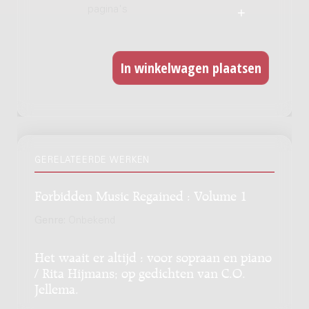
pagina's
GERELATEERDE WERKEN
Forbidden Music Regained : Volume 1
Genre:
Onbekend
Het waait er altijd : voor sopraan en piano
/ Rita Hijmans; op gedichten van C.O.
Jellema.