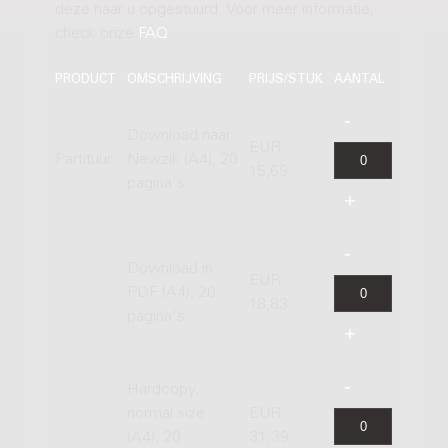
deze naar u opgestuurd. Voor meer informatie,
check onze
FAQ
.
PRODUCT
OMSCHRIJVING
PRIJS/STUK
AANTAL
Download naar
EUR
Partituur
Newzik (A4), 20
15,69
pagina's
Download in
EUR
PDF (A4), 20
18,83
pagina's
Hardcopy,
normal size
EUR
(A4), 20
31,39