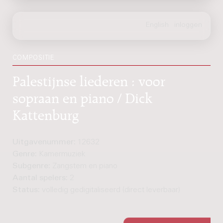
COMPOSITIE
Palestijnse liederen : voor
sopraan en piano / Dick
Kattenburg
Uitgavenummer:
12632
Genre:
Kamermuziek
Subgenre:
Zangstem en piano
Aantal spelers:
2
Status:
volledig gedigitaliseerd (direct leverbaar)