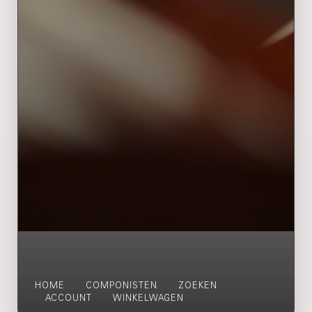
HOME
COMPONISTEN
ZOEKEN
ACCOUNT
WINKELWAGEN