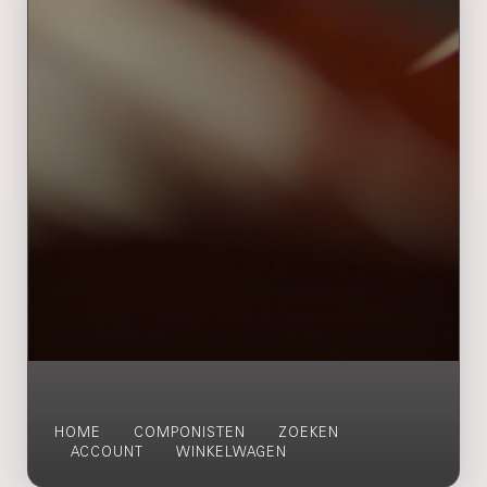
HOME
COMPONISTEN
ZOEKEN
ACCOUNT
WINKELWAGEN