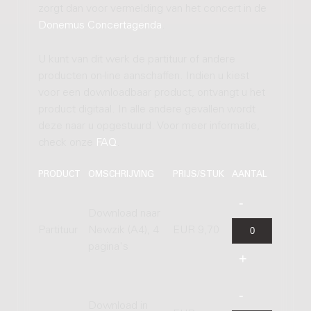
zorgt dan voor vermelding van het concert in de
Donemus Concertagenda
.
U kunt van dit werk de partituur of andere
producten on-line aanschaffen. Indien u kiest
voor een downloadbaar product, ontvangt u het
product digitaal. In alle andere gevallen wordt
deze naar u opgestuurd. Voor meer informatie,
check onze
FAQ
.
PRODUCT
OMSCHRIJVING
PRIJS/STUK
AANTAL
Download naar
Partituur
Newzik (A4), 4
EUR 9,70
pagina's
Download in