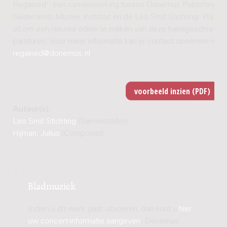
Regained', een samenwerking tussen Donemus Publishing, h
Nederlands Muziek Instituut en de Leo Smit Stichting. Wij nod
uit om een nieuwe editie te maken van deze handgeschreven
partituren. Voor meer informatie kan je contact opnemen met
regained@donemus.nl
.
Auteur(s):
Leo Smit Stichting
(Samensteller)
Hijman, Julius
(Componist)
Bladmuziek
Indien u dit werk gaat uitvoeren, dan kunt u
hier
uw concert-informatie aangeven
. Donemus