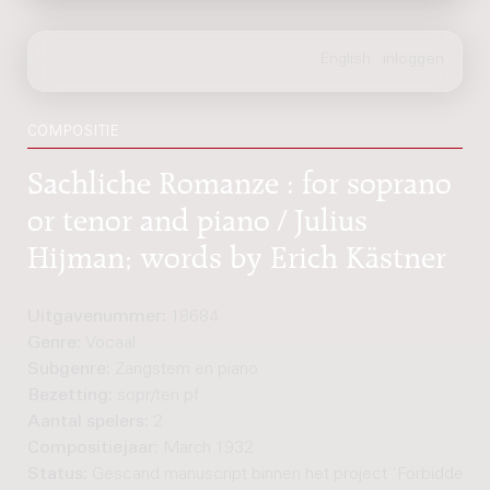
COMPOSITIE
Sachliche Romanze : for soprano
or tenor and piano / Julius
Hijman; words by Erich Kästner
Uitgavenummer:
18684
Genre:
Vocaal
Subgenre:
Zangstem en piano
Bezetting:
sopr/ten pf
Aantal spelers:
2
Compositiejaar:
March 1932
Status:
Gescand manuscript binnen het project 'Forbidden 