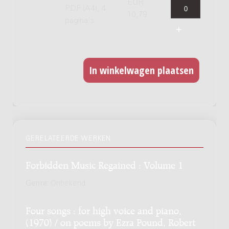
EUR
PDF (A4), 4
10,79
pagina's
GERELATEERDE WERKEN
Forbidden Music Regained : Volume 1
Genre:
Onbekend
Four songs : for high voice and piano,
(1970) / on poems by Ezra Pound, Robert