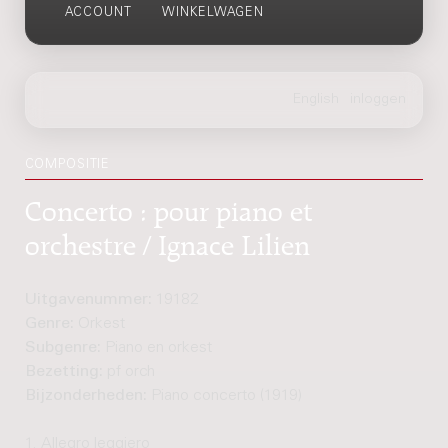
ACCOUNT
WINKELWAGEN
COMPOSITIE
Concerto : pour piano et
orchestre / Ignace Lilien
Uitgavenummer:
19182
Genre:
Orkest
Subgenre:
Piano en orkest
Bezetting:
pf orch
Bijzonderheden:
Piano concerto (1919)
1. Allegro leggiero