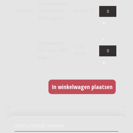
Download naar
Partituur
Newzik (A4),
EUR 9,70
294 pagina's
Download in
EUR
PDF (A4), 294
10,79
pagina's
GERELATEERDE WERKEN