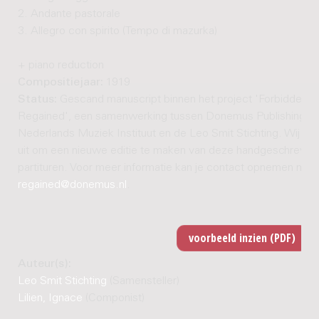
2. Andante pastorale
3. Allegro con spirito (Tempo di mazurka)
+ piano reduction
Compositiejaar:
1919
Status:
Gescand manuscript binnen het project 'Forbidden 
Regained', een samenwerking tussen Donemus Publishing, h
Nederlands Muziek Instituut en de Leo Smit Stichting. Wij nod
uit om een nieuwe editie te maken van deze handgeschreven
partituren. Voor meer informatie kan je contact opnemen met
regained@donemus.nl
.
Auteur(s):
Leo Smit Stichting
(Samensteller)
Lilien, Ignace
(Componist)