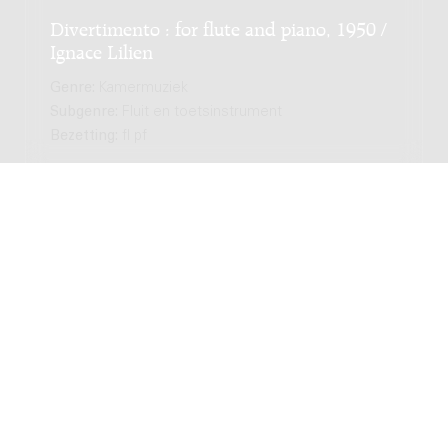
Divertimento : for flute and piano, 1950 /
Ignace Lilien
Genre:
Kamermuziek
Subgenre:
Fluit en toetsinstrument
Bezetting:
fl pf
Concert : voor twee piano's en orkest, op.
55 / Géza Frid
Genre:
Orkest
Subgenre:
Piano en orkest
Bezetting:
3222 4331 timp perc hp str 2pf-solo
Concertino no. 3 : voor piano en klein
orkest, (1971) / Hans Osieck
Genre:
Orkest
Subgenre:
Piano en orkest