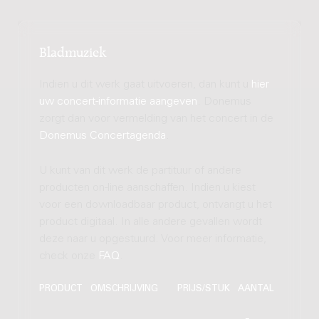
Bladmuziek
Indien u dit werk gaat uitvoeren, dan kunt u
hier
uw concert-informatie aangeven
. Donemus
zorgt dan voor vermelding van het concert in de
Donemus Concertagenda
.
U kunt van dit werk de partituur of andere
producten on-line aanschaffen. Indien u kiest
voor een downloadbaar product, ontvangt u het
product digitaal. In alle andere gevallen wordt
deze naar u opgestuurd. Voor meer informatie,
check onze
FAQ
.
PRODUCT
OMSCHRIJVING
PRIJS/STUK
AANTAL