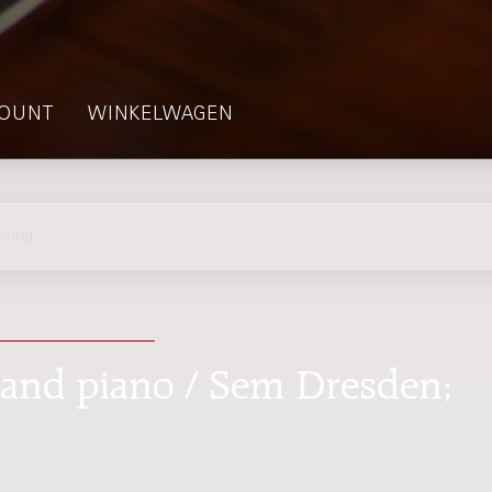
OUNT
WINKELWAGEN
eurig
ce and piano / Sem Dresden;