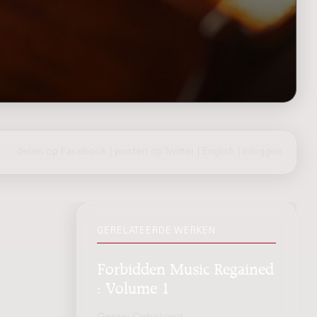
delen op Facebook
|
posten op Twitter
|
English
|
inloggen
GERELATEERDE WERKEN
Forbidden Music Regained
: Volume 1