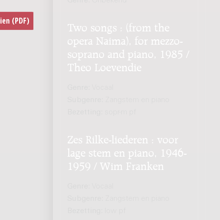
Genre:
Onbekend
Two songs : (from the
opera Naima), for mezzo-
soprano and piano, 1985 /
Theo Loevendie
Genre:
Vocaal
Subgenre:
Zangstem en piano
Bezetting:
sopr-m pf
Zes Rilke-liederen : voor
lage stem en piano, 1946-
1959 / Wim Franken
Genre:
Vocaal
Subgenre:
Zangstem en piano
Bezetting:
low pf