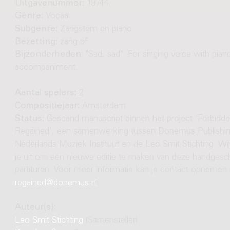
Uitgavenummer:
19744
Genre:
Vocaal
Subgenre:
Zangstem en piano
Bezetting:
zang pf
Bijzonderheden:
"Sad, sad". For singing voice with pian
accompaniment.
Aantal spelers:
2
Compositiejaar:
Amsterdam
Status:
Gescand manuscript binnen het project 'Forbidd
Regained', een samenwerking tussen Donemus Publishin
Nederlands Muziek Instituut en de Leo Smit Stichting. Wi
je uit om een nieuwe editie te maken van deze handgesc
partituren. Voor meer informatie kan je contact opnemen
regained@donemus.nl
.
Auteur(s):
Leo Smit Stichting
(Samensteller)