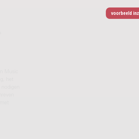
o
en Music
g, het
j nodigen
hreven
 met