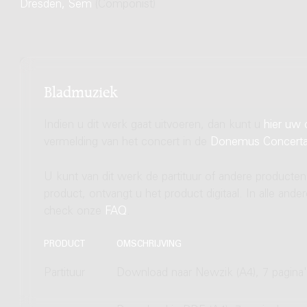
Dresden, Sem
(Componist)
Bladmuziek
Indien u dit werk gaat uitvoeren, dan kunt u
hier uw 
vermelding van het concert in de
Donemus Concert
U kunt van dit werk de partituur of andere producten
product, ontvangt u het product digitaal. In alle and
check onze
FAQ
.
PRODUCT
OMSCHRIJVING
Partituur
Download naar Newzik (A4), 7 pagina