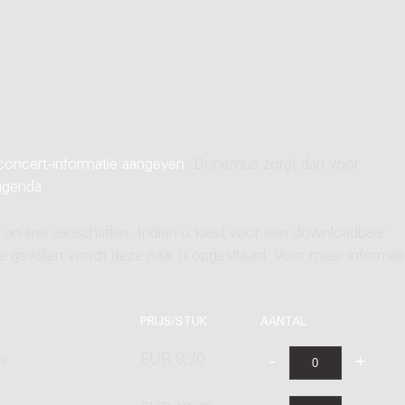
concert-informatie aangeven
. Donemus zorgt dan voor
agenda
.
 on-line aanschaffen. Indien u kiest voor een downloadbaar
ere gevallen wordt deze naar u opgestuurd. Voor meer informati
PRIJS/STUK
AANTAL
's
EUR 9,70