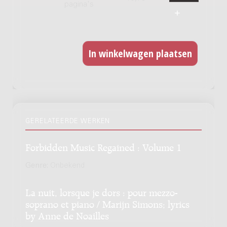
pagina's
GERELATEERDE WERKEN
Forbidden Music Regained : Volume 1
Genre:
Onbekend
La nuit, lorsque je dors : pour mezzo-
soprano et piano / Marijn Simons; lyrics
by Anne de Noailles