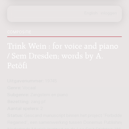
COMPOSITIE
Trink Wein : for voice and piano
/ Sem Dresden; words by A.
Petöfi
Uitgavenummer:
19745
Genre:
Vocaal
Subgenre:
Zangstem en piano
Bezetting:
zang pf
Aantal spelers:
2
Status:
Gescand manuscript binnen het project 'Forbidden 
Regained', een samenwerking tussen Donemus Publishing, h