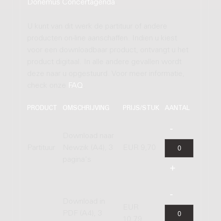
Donemus Concertagenda
.
U kunt van dit werk de partituur of andere
producten on-line aanschaffen. Indien u kiest
voor een downloadbaar product, ontvangt u het
product digitaal. In alle andere gevallen wordt
deze naar u opgestuurd. Voor meer informatie,
check onze
FAQ
.
PRODUCT
OMSCHRIJVING
PRIJS/STUK
AANTAL
Download naar
Partituur
Newzik (A4), 3
EUR 9,70
pagina's
Download in
EUR
PDF (A4), 3
10,79