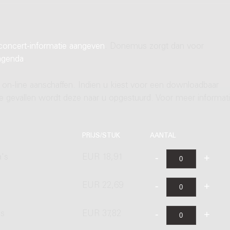
concert-informatie aangeven
. Donemus zorgt dan voor
agenda
.
 on-line aanschaffen. Indien u kiest voor een downloadbaar
ere gevallen wordt deze naar u opgestuurd. Voor meer informati
PRIJS/STUK
AANTAL
a's
EUR 18,91
EUR 22,69
's
EUR 37,82