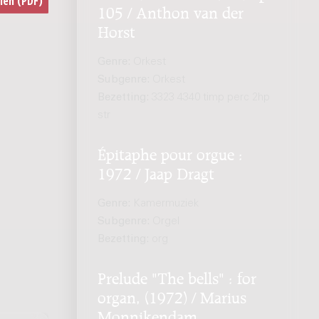
105 / Anthon van der
Horst
Genre:
Orkest
Subgenre:
Orkest
Bezetting:
3323 4340 timp perc 2hp
str
Épitaphe pour orgue :
1972 / Jaap Dragt
Genre:
Kamermuziek
Subgenre:
Orgel
Bezetting:
org
Prelude "The bells" : for
organ, (1972) / Marius
Monnikendam