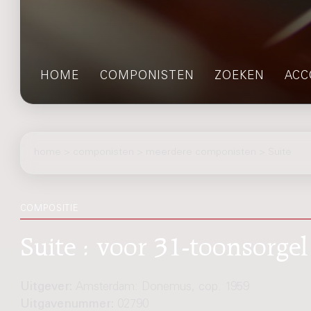
HOME
COMPONISTEN
ZOEKEN
ACC
home
>
componisten
> meerdere componisten > Suite
COMPOSITIE
Suite : voor 31-toonsorge
Uitgever:
Amsterdam: Donemus, cop. 1959
Uitgavenummer:
02790