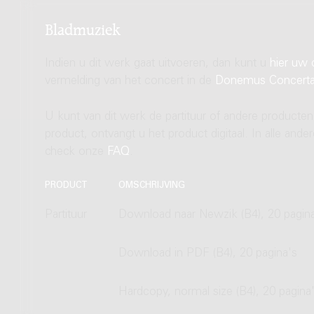
Bladmuziek
Indien u dit werk gaat uitvoeren, dan kunt u
hier uw 
vermelding van het concert in de
Donemus Concert
U kunt van dit werk de partituur of andere producten
product, ontvangt u het product digitaal. In alle and
check onze
FAQ
.
PRODUCT
OMSCHRIJVING
Partituur
Download naar Newzik (B4), 20 pagin
Download in PDF (B4), 20 pagina's
Hardcopy, normal size (B4), 20 pagina