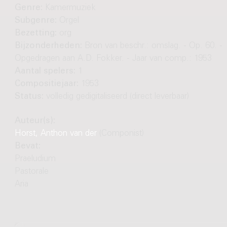
Genre:
Kamermuziek
Subgenre:
Orgel
Bezetting:
org
Bijzonderheden:
Bron van beschr.: omslag. - Op. 60. -
Opgedragen aan A.D. Fokker. - Jaar van comp.: 1953
Aantal spelers:
1
Compositiejaar:
1953
Status:
volledig gedigitaliseerd (direct leverbaar)
Auteur(s):
Horst, Anthon van der
(Componist)
Bevat:
Praeludium
Pastorale
Aria