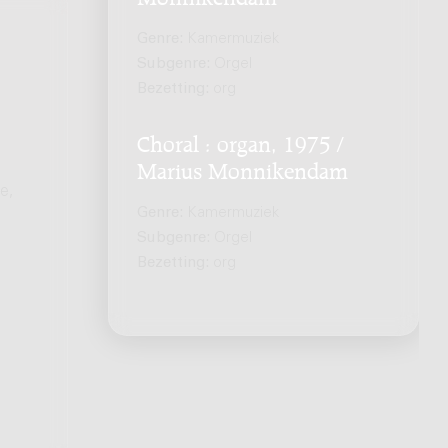
Genre:
Kamermuziek
Subgenre:
Orgel
Bezetting:
org
Choral : organ, 1975 /
Marius Monnikendam
e,
Genre:
Kamermuziek
Subgenre:
Orgel
Bezetting:
org