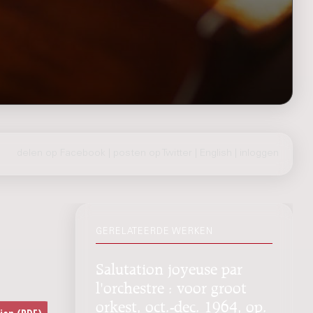
delen op Facebook
|
posten op Twitter
|
English
|
inloggen
GERELATEERDE WERKEN
Salutation joyeuse par
l'orchestre : voor groot
orkest, oct.-dec. 1964, op.