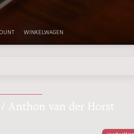
OUNT
WINKELWAGEN
l / Anthon van der Horst