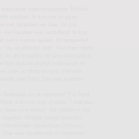
ij onbekende marimbaspeelster, Michiko
wilde schrijven. Ik kon niet zo gauw
ndje met opnamen van haar. Dit zou
 Het resultaat was verbluffend. Ik kon
het zeker kunnen spelen. Dit perspectief
vrij, onorthodox stuk". Veel meer relatie
 van alle mogelijke en bijna onmogelijke
eerdere stokken tegelijk bedienende en
een ware acrobatische toer. Het stuk
ddellijk naar Tokio. Een paar maanden
ar Nederland om te repeteren! "I'm fond
hods and new style of sticks. I shall stay
to obtain your advice". We hebben er drie
s opgelost. Michiko keerde tevreden
et Internationale Gaudeamus Concours
m. Daar was het allemaal om begonnen.