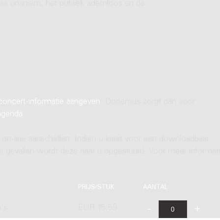
 was unaniem, het publiek ademloos en de
W
concert-informatie aangeven
. Donemus zorgt dan voor
agenda
.
 on-line aanschaffen. Indien u kiest voor een downloadbaar
ere gevallen wordt deze naar u opgestuurd. Voor meer informati
PRIJS/STUK
AANTAL
's
EUR 15,59