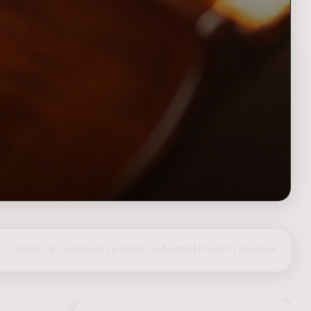
delen op Facebook
|
posten op Twitter
|
English
|
inloggen