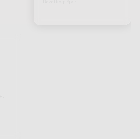
Bezetting:
6perc
e,