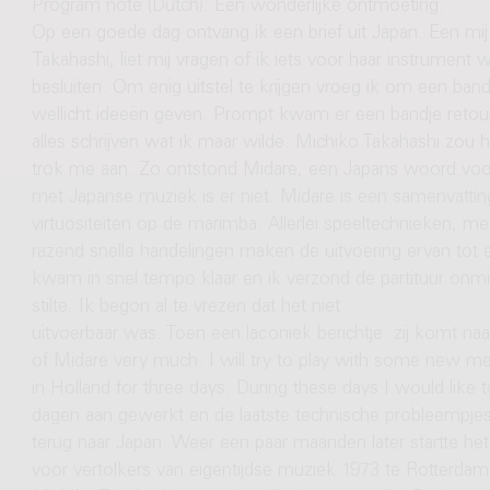
Program note (Dutch): Een wonderlijke ontmoeting.
Op een goede dag ontvang ik een brief uit Japan. Een m
Takahashi, liet mij vragen of ik iets voor haar instrument 
besluiten. Om enig uitstel te krijgen vroeg ik om een ba
wellicht ideeën geven. Prompt kwam er een bandje retour.
alles schrijven wat ik maar wilde. Michiko Takahashi zou 
trok me aan. Zo ontstond Midare, een Japans woord voor "
met Japanse muziek is er niet. Midare is een samenvatting
virtuositeiten op de marimba. Allerlei speeltechnieken, m
razend snelle handelingen maken de uitvoering ervan tot 
kwam in snel tempo klaar en ik verzond de partituur onmi
stilte. Ik begon al te vrezen dat het niet
uitvoerbaar was. Toen een laconiek berichtje: zij komt na
of Midare very much. I will try to play with some new met
in Holland for three days. During these days I would like 
dagen aan gewerkt en de laatste technische probleempje
terug naar Japan. Weer een paar maanden later startte h
voor vertolkers van eigentijdse muziek 1973 te Rotterda