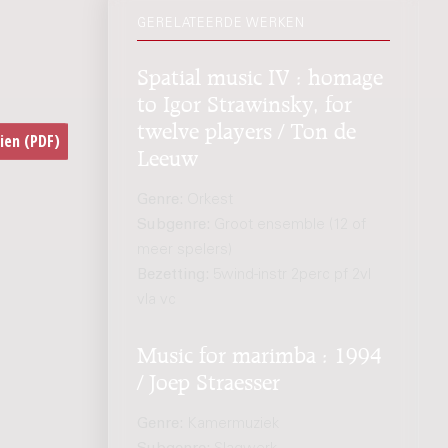
GERELATEERDE WERKEN
Spatial music IV : homage
to Igor Strawinsky, for
twelve players / Ton de
Leeuw
Genre:
Orkest
Subgenre:
Groot ensemble (12 of
meer spelers)
Bezetting:
5wind-instr 2perc pf 2vl
vla vc
Music for marimba : 1994
/ Joep Straesser
Genre:
Kamermuziek