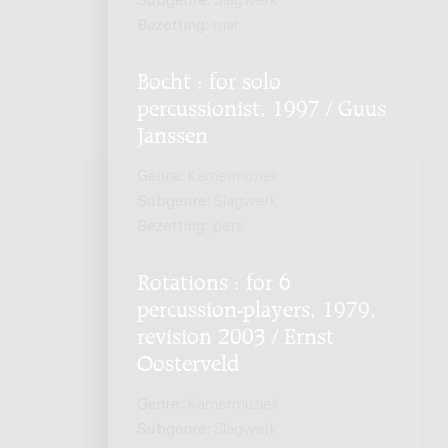
Subgenre:
Slagwerk
Bezetting:
mar
Bocht : for solo
percussionist, 1997 / Guus
Janssen
Genre:
Kamermuziek
Subgenre:
Slagwerk
Bezetting:
perc
Rotations : for 6
percussion-players, 1979,
revision 2003 / Ernst
Oosterveld
Genre:
Kamermuziek
Subgenre:
Slagwerk