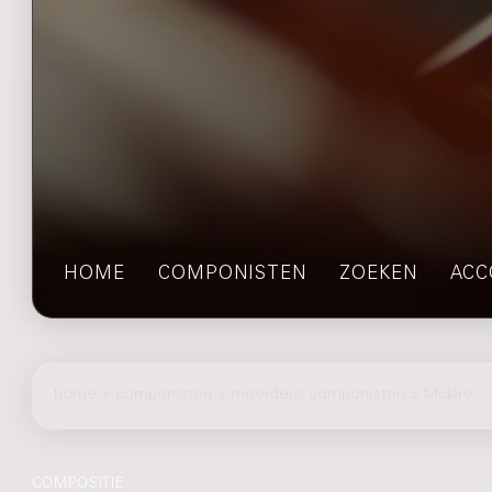
HOME
COMPONISTEN
ZOEKEN
ACC
home
>
componisten
> meerdere componisten > Midare
COMPOSITIE