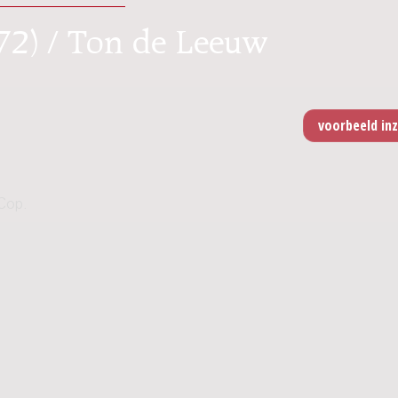
72) / Ton de Leeuw
Cop.