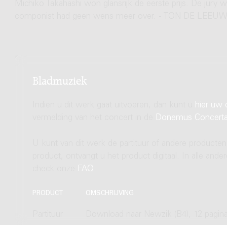
Michiko Takahashi won glansrijk de eerste prijs. De jury
componist had geen wens meer over. - TON DE LEEU
Bladmuziek
Indien u dit werk gaat uitvoeren, dan kunt u
hier uw 
vermelding van het concert in de
Donemus Concert
U kunt van dit werk de partituur of andere producten
product, ontvangt u het product digitaal. In alle and
check onze
FAQ
.
PRODUCT
OMSCHRIJVING
Partituur
Download naar Newzik (B4), 12 pagina