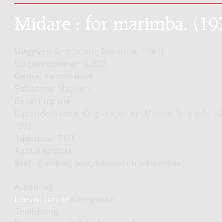
Midare : for marimba, (19
Uitgever:
Amsterdam: Donemus, [1981]
Uitgavenummer:
02862
Genre:
Kamermuziek
Subgenre:
Slagwerk
Bezetting:
mar
Bijzonderheden:
Opgedragen aan Michiko Takahashi. - 
1973
Tijdsduur:
7'00"
Aantal spelers:
1
Status:
volledig gedigitaliseerd (direct leverbaar)
Auteur(s):
Leeuw, Ton de
(Componist)
Toelichting: