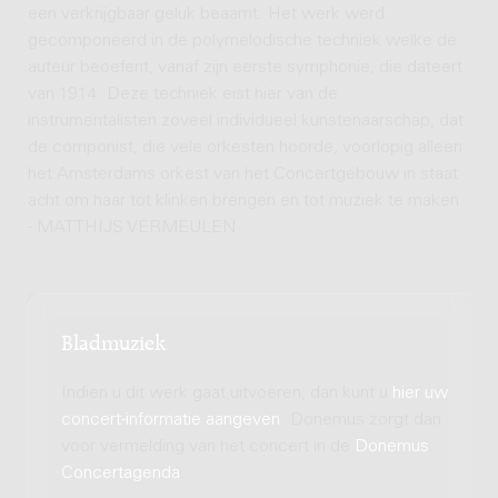
een verkrijgbaar geluk beaamt. Het werk werd
gecomponeerd in de polymelodische techniek welke de
auteur beoefent, vanaf zijn eerste symphonie, die dateert
van 1914. Deze techniek eist hier van de
instrumentalisten zoveel individueel kunstenaarschap, dat
de componist, die vele orkesten hoorde, voorlopig alleen
het Amsterdams orkest van het Concertgebouw in staat
acht om haar tot klinken brengen en tot muziek te maken.
- MATTHIJS VERMEULEN
Bladmuziek
Indien u dit werk gaat uitvoeren, dan kunt u
hier uw
concert-informatie aangeven
. Donemus zorgt dan
voor vermelding van het concert in de
Donemus
Concertagenda
.