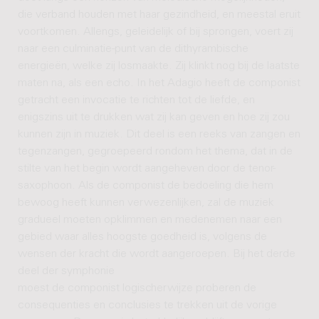
die verband houden met haar gezindheid, en meestal eruit
voortkomen. Allengs, geleidelijk of bij sprongen, voert zij
naar een culminatie-punt van de dithyrambische
energieën, welke zij losmaakte. Zij klinkt nog bij de laatste
maten na, als een echo. In het Adagio heeft de componist
getracht een invocatie te richten tot de liefde, en
enigszins uit te drukken wat zij kan geven en hoe zij zou
kunnen zijn in muziek. Dit deel is een reeks van zangen en
tegenzangen, gegroepeerd rondom het thema, dat in de
stilte van het begin wordt aangeheven door de tenor-
saxophoon. Als de componist de bedoeling die hem
bewoog heeft kunnen verwezenlijken, zal de muziek
gradueel moeten opklimmen en medenemen naar een
gebied waar alles hoogste goedheid is, volgens de
wensen der kracht die wordt aangeroepen. Bij het derde
deel der symphonie
moest de componist logischerwijze proberen de
consequenties en conclusies te trekken uit de vorige