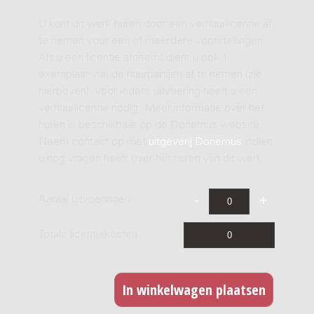
U kunt dit werk huren door een verhuurlicentie af
te nemen voor een of meerdere voorstellingen.
Als u een licentie afneemt dient u ook 1
exemplaar van de huurpartijen af te nemen (zie
hierboven). Voor iedere uitvoering heeft u een
verhuurlicentie nodig. Meer informatie over het
huren is beschikbaar op de Donemus website.
Neem contact op met
uitgeverij Donemus
indien
u nog vragen heeft over het huren van dit werk.
Aantal uitvoeringen
Totale licentiekosten