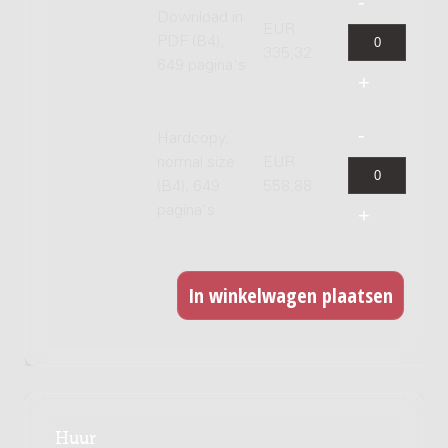
Download in
EUR
PDF (B4),
335,32
649 pagina's
Hardcopy,
normal size
EUR
(B4), 649
558,88
pagina's
Huur