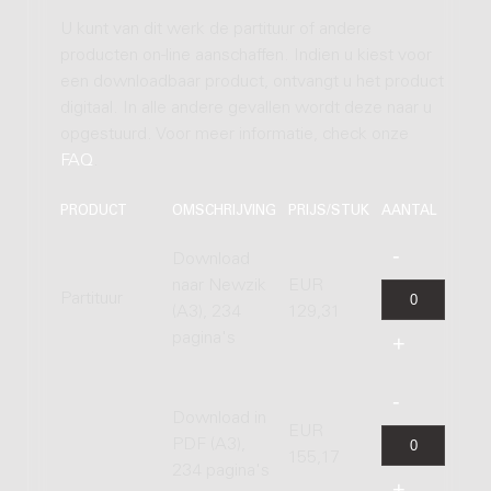
U kunt van dit werk de partituur of andere
producten on-line aanschaffen. Indien u kiest voor
een downloadbaar product, ontvangt u het product
digitaal. In alle andere gevallen wordt deze naar u
opgestuurd. Voor meer informatie, check onze
FAQ
.
PRODUCT
OMSCHRIJVING
PRIJS/STUK
AANTAL
Download
naar Newzik
EUR
Partituur
(A3), 234
129,31
pagina's
Download in
EUR
PDF (A3),
155,17
234 pagina's