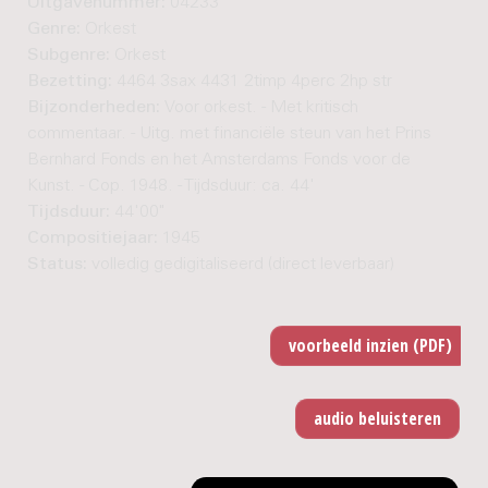
Uitgavenummer:
04233
Genre:
Orkest
Subgenre:
Orkest
Bezetting:
4464 3sax 4431 2timp 4perc 2hp str
Bijzonderheden:
Voor orkest. - Met kritisch
commentaar. - Uitg. met financiële steun van het Prins
Bernhard Fonds en het Amsterdams Fonds voor de
Kunst. - Cop. 1948. - Tijdsduur: ca. 44'
Tijdsduur:
44'00"
Compositiejaar:
1945
Status:
volledig gedigitaliseerd (direct leverbaar)