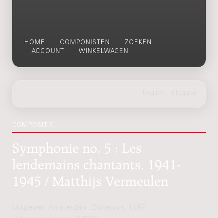
HOME
COMPONISTEN
ZOEKEN
ACCOUNT
WINKELWAGEN
COMPOSITIE
Symphonie no. 5 : Les
lendemains chantants, 1941-
1945 / Matthijs Vermeulen
Uitgever:
Amsterdam: Donemus, 1997