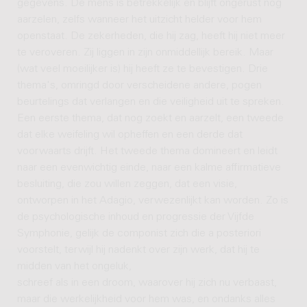
gegevens. De mens is betrekkelijk en blijft ongerust nog
aarzelen, zelfs wanneer het uitzicht helder voor hem
openstaat. De zekerheden, die hij zag, heeft hij niet meer
te veroveren. Zij liggen in zijn onmiddellijk bereik. Maar
(wat veel moeilijker is) hij heeft ze te bevestigen. Drie
thema's, omringd door verscheidene andere, pogen
beurtelings dat verlangen en die veiligheid uit te spreken.
Een eerste thema, dat nog zoekt en aarzelt, een tweede
dat elke weifeling wil opheffen en een derde dat
voorwaarts drijft. Het tweede thema domineert en leidt
naar een evenwichtig einde, naar een kalme affirmatieve
besluiting, die zou willen zeggen, dat een visie,
ontworpen in het Adagio, verwezenlijkt kan worden. Zo is
de psychologische inhoud en progressie der Vijfde
Symphonie, gelijk de componist zich die a posteriori
voorstelt, terwijl hij nadenkt over zijn werk, dat hij te
midden van het ongeluk,
schreef als in een droom, waarover hij zich nu verbaast,
maar die werkelijkheid voor hem was, en ondanks alles