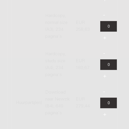
Hardcopy,
normal size
EUR
(A3), 234
258,63
pagina's
Hardcopy,
study size
EUR
(A4), 234
180,67
pagina's
Download
naar Newzik
EUR
Huurpartij(en)
(B4), 649
279,44
pagina's