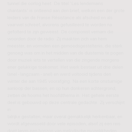
tunnel die oorlog heet. De titel 'Les lendemains
chantants' is ontleend aan den brief, welken een der grote
leiders van de Franse Résistance als afscheid en als
vaarwel schreef, alvorens gefusilleerd te worden na
gefolterd te zijn geweest. De componist vernam die
woorden door de radio. Zij maakten zich van hem
meester, en vormden een gemoedsgesteltenis, die sterk
genoeg was om in het midden van de duisternis te pogen
door muziek iets te vertellen van die zingende morgens
ener gelukkige toekomst. Het werk bestaat uit drie delen
(snel - langzaam - snel) en werd voltooid tijdens den
winter die aan 1945 voorafging. Na een korte onstuimige
aanloop der bassen, en op hun donkeren achtergrond,
zetten de hoorns het hoofdthema in. Het gehele eerste
deel is gebouwd op deze centrale gedachte. Zij verschijnt
in
talrijke gestalten, maar overal gemakkelijk herkenbaar, en
wordt afgewisseld door vele episoden, alsof zij een reis
doet langs een horizon van melodische mogelijkheden,