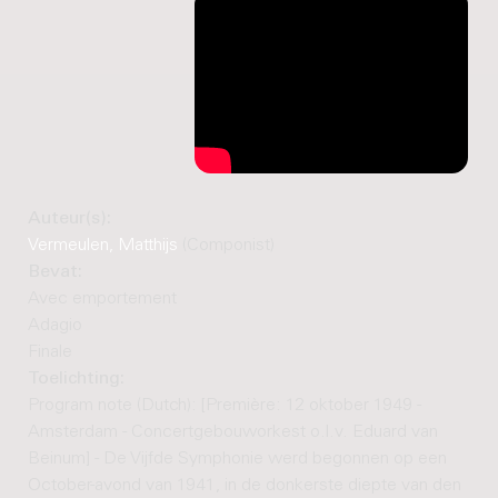
Auteur(s):
Vermeulen, Matthijs
(Componist)
Bevat:
Avec emportement
Adagio
Finale
Toelichting:
Program note (Dutch): [Première: 12 oktober 1949 -
Amsterdam - Concertgebouworkest o.l.v. Eduard van
Beinum] - De Vijfde Symphonie werd begonnen op een
October-avond van 1941, in de donkerste diepte van den