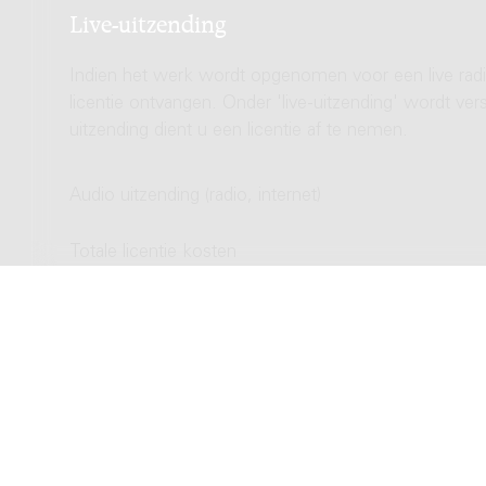
Live-uitzending
Indien het werk wordt opgenomen voor een live radio
licentie ontvangen. Onder 'live-uitzending' wordt ve
uitzending dient u een licentie af te nemen.
Audio uitzending (radio, internet)
Totale licentie kosten
Video uitzending (TV, streamen)
Totale licentie kosten