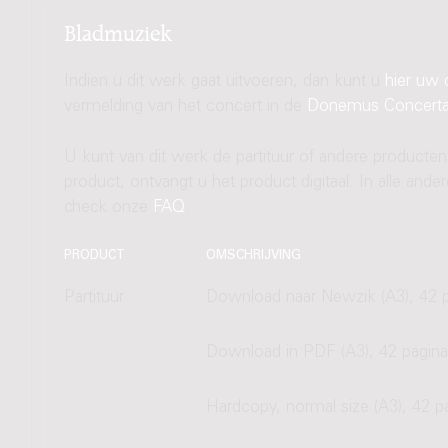
Bladmuziek
Indien u dit werk gaat uitvoeren, dan kunt u
hier uw 
vermelding van het concert in de
Donemus Concert
U kunt van dit werk de partituur of andere producten
product, ontvangt u het product digitaal. In alle and
check onze
FAQ
.
PRODUCT
OMSCHRIJVING
Partituur
Download naar Newzik (A3), 42 p
Download in PDF (A3), 42 pagina
Hardcopy, normal size (A3), 42 p