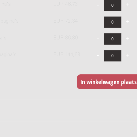
ina's
EUR 46,73
pagina's
EUR 72,34
a's
EUR 86,80
pagina's
EUR 144,68