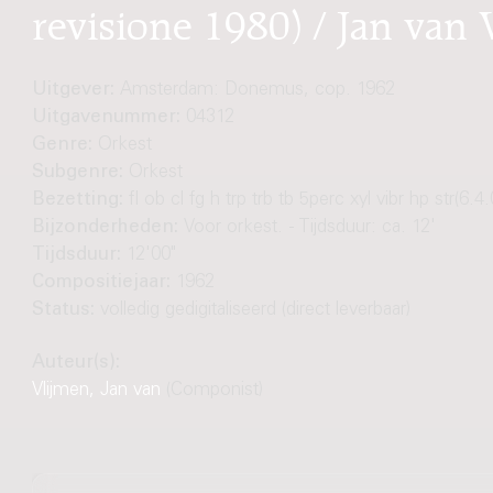
revisione 1980) / Jan van 
Uitgever:
Amsterdam: Donemus, cop. 1962
Uitgavenummer:
04312
Genre:
Orkest
Subgenre:
Orkest
Bezetting:
fl ob cl fg h trp trb tb 5perc xyl vibr hp str(6.4.
Bijzonderheden:
Voor orkest. - Tijdsduur: ca. 12'
Tijdsduur:
12'00"
Compositiejaar:
1962
Status:
volledig gedigitaliseerd (direct leverbaar)
Auteur(s):
Vlijmen, Jan van
(Componist)