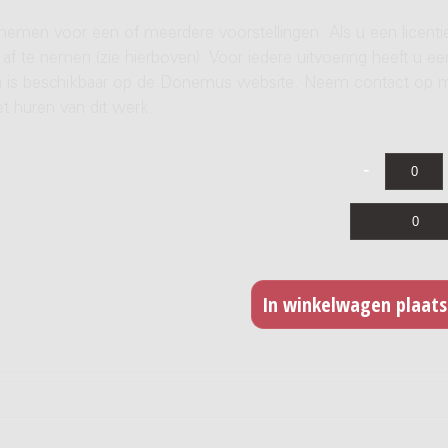
 nemen voor een of meerdere voorstellingen. Als u een licenti
af te nemen (zie hierboven). Voor iedere uitvoering heeft u ee
ren is beschikbaar op de Donemus website. Neem contact op 
t huren van dit werk.