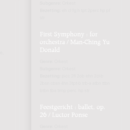
Subgenre:
Orkest
Bezetting:
eh cl fg h tpt 2perc hp pf
str
First Symphony : for
orchestra / Man-Ching Yu
Donald
e,
Genre:
Orkest
Subgenre:
Orkest
Bezetting:
picc 2fl 2ob ehn 2cl-b
2bsn cbsn 4hn 3tpt-b trb-a atbn ttbn
btbn tba timp perc. hp str
Feestgericht : ballet, op.
26 / Luctor Ponse
Genre:
Orkest