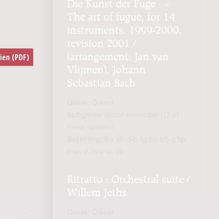
Die Kunst der Fuge : =
The art of fugue, for 14
instruments, 1999-2000,
revision 2001 /
(arrangement: Jan van
Vlijmen), Johann
Sebastian Bach
Genre:
Orkest
Subgenre:
Groot ensemble (12 of
meer spelers)
Bezetting:
fl-a eh cl-b fg trp trb g hp
man vl 2vla vc cb
Ritratto : Orchestral suite /
Willem Jeths
Genre:
Orkest