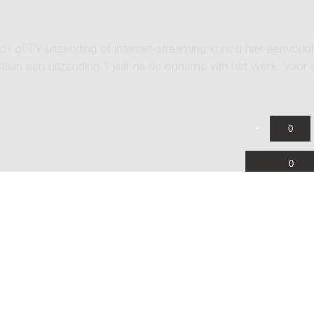
- of TV-uitzending of internet-streaming kunt u hier eenvoud
rstaan een uitzending 1 jaar na de opname van het werk. Voor 