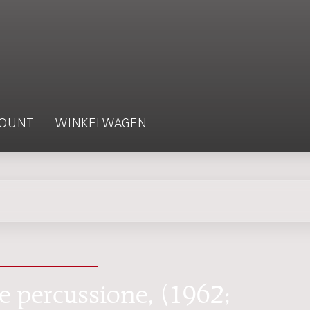
OUNT
WINKELWAGEN
e percussione, (1962;