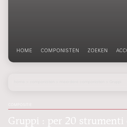
HOME
COMPONISTEN
ZOEKEN
ACC
home
>
componisten
> meerdere componisten > Gruppi
COMPOSITIE
Gruppi : per 20 strumenti 