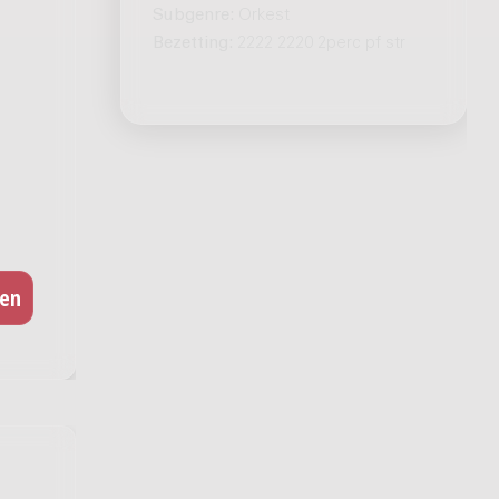
Subgenre:
Orkest
Bezetting:
2222 2220 2perc pf str