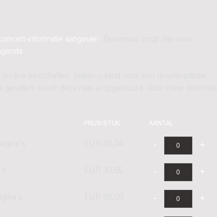
concert-informatie aangeven
. Donemus zorgt dan voor
agenda
.
 on-line aanschaffen. Indien u kiest voor een downloadbaar
ere gevallen wordt deze naar u opgestuurd. Voor meer informati
PRIJS/STUK
AANTAL
agina's
EUR 33,04
's
EUR 39,65
agina's
EUR 66,09