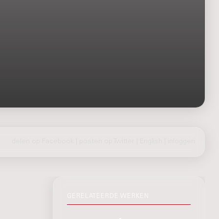
delen op Facebook
|
posten op Twitter
|
English
|
inloggen
GERELATEERDE WERKEN