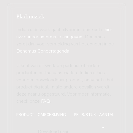
Bladmuziek
Indien u dit werk gaat uitvoeren, dan kunt u
hier
uw concert-informatie aangeven
. Donemus
zorgt dan voor vermelding van het concert in de
Donemus Concertagenda
.
U kunt van dit werk de partituur of andere
producten on-line aanschaffen. Indien u kiest
voor een downloadbaar product, ontvangt u het
product digitaal. In alle andere gevallen wordt
deze naar u opgestuurd. Voor meer informatie,
check onze
FAQ
.
PRODUCT
OMSCHRIJVING
PRIJS/STUK
AANTAL
Download naar