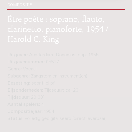
COMPOSITIE
Être poète : soprano, flauto,
clarinetto, pianoforte, 1954 /
Harold C. King
Uitgever:
Amsterdam: Donemus, cop. 1955
Uitgavenummer:
05517
Genre:
Vocaal
Subgenre:
Zangstem en instrument(en)
Bezetting:
sopr fl cl pf
Bijzonderheden:
Tijdsduur: ca. 20'
Tijdsduur:
20'00"
Aantal spelers:
4
Compositiejaar:
1954
Status:
volledig gedigitaliseerd (direct leverbaar)