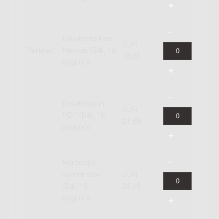
Download naar
EUR
Partij(en)
Newzik (B4), 18
18,08
pagina's
Download in
EUR
PDF (B4), 18
21,69
pagina's
Hardcopy,
normal size
EUR
(B4), 18
36,16
pagina's