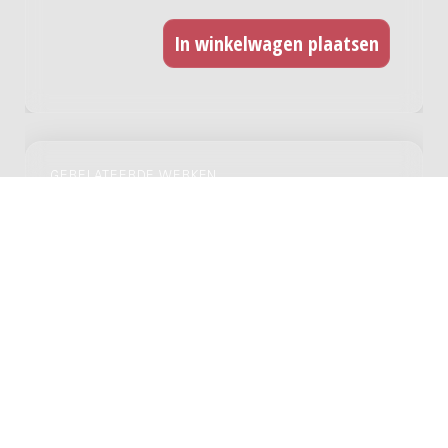
GERELATEERDE WERKEN
Lof van Nederland : bloemlezing van
J.W.F. Werumeus Buning, middenstem en
pianoforte, 1943, II / Harold C. King
Genre:
Vocaal
Subgenre:
Zangstem en piano
Bezetting:
medium pf
Three Love Songs : for soprano and
recorder quartet / Hans Koolmees; text by