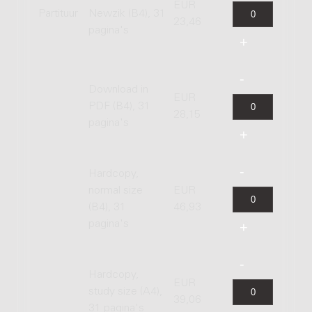
EUR
Partituur
Newzik (B4), 31
23,46
pagina's
Download in
EUR
PDF (B4), 31
28,15
pagina's
Hardcopy,
normal size
EUR
(B4), 31
46,93
pagina's
Hardcopy,
EUR
study size (A4),
39,06
31 pagina's