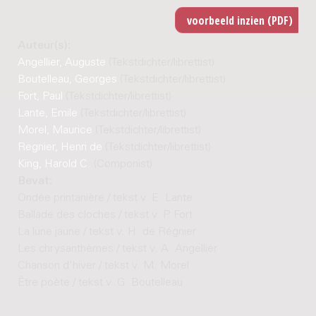
Auteur(s):
Angellier, Auguste
(Tekstdichter/librettist)
Boutelleau, Georges
(Tekstdichter/librettist)
Fort, Paul
(Tekstdichter/librettist)
Lante, Emile
(Tekstdichter/librettist)
Morel, Maurice
(Tekstdichter/librettist)
Regnier, Henri de
(Tekstdichter/librettist)
King, Harold C.
(Componist)
Bevat:
Ondée printanière / tekst v. E. Lante
Ballade des cloches / tekst v. P. Fort
La lune jaune / tekst v. H. de Régnier
Les chrysanthèmes / tekst v. A. Angellier
Chanson d'hiver / tekst v. M. Morel
Être poète / tekst v. G. Boutelleau