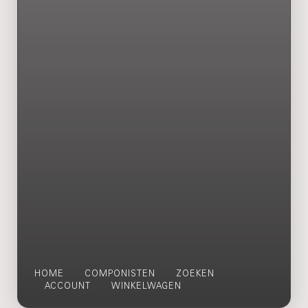
HOME
COMPONISTEN
ZOEKEN
ACCOUNT
WINKELWAGEN