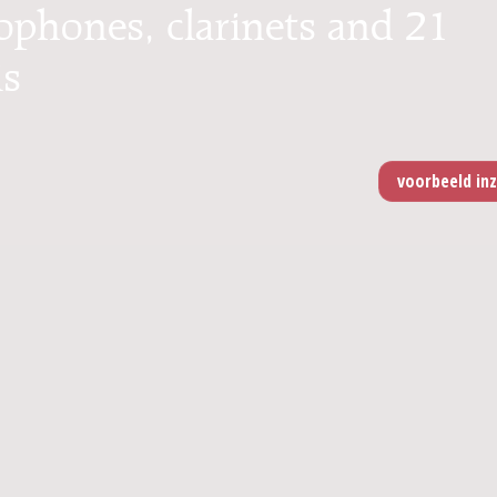
xophones, clarinets and 21
is