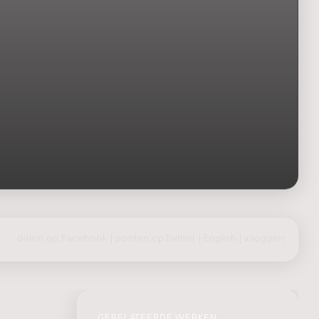
delen op Facebook
|
posten op Twitter
|
English
|
inloggen
GERELATEERDE WERKEN