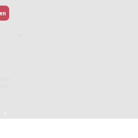
ig de
elke