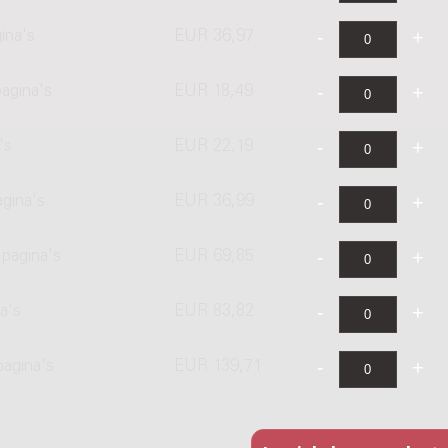
ina's
EUR 36,97
agina's
EUR 18,49
's
EUR 22,19
agina's
EUR 36,99
pagina's
EUR 69,85
a's
EUR 83,82
pagina's
EUR 139,71