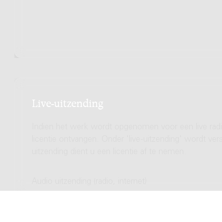
Live-uitzending
Indien het werk wordt opgenomen voor een live radio
licentie ontvangen. Onder 'live-uitzending' wordt ve
uitzending dient u een licentie af te nemen.
Audio uitzending (radio, internet)
Totale licentie kosten