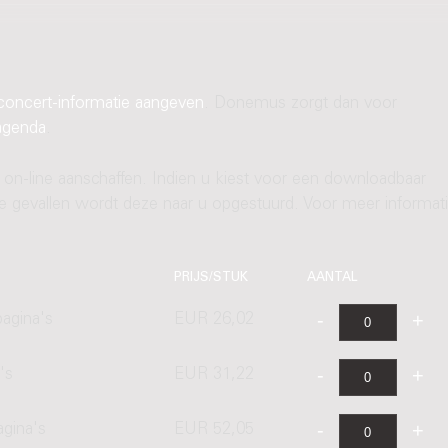
concert-informatie aangeven
. Donemus zorgt dan voor
agenda
.
 on-line aanschaffen. Indien u kiest voor een downloadbaar
ere gevallen wordt deze naar u opgestuurd. Voor meer informati
PRIJS/STUK
AANTAL
agina's
EUR 26,02
's
EUR 31,22
agina's
EUR 52,05