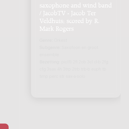
saxophone and wind band
/ JacobTV - Jacob Ter
Veldhuis; scored by R.
Mark Rogers
Genre:
Orkest
Subgenre:
Saxofoon en groot
ensemble
Bezetting:
pic(fl) 2fl 2ob 3cl cl-b 2fg
cfg 3sax 4h 3trp 2trb trb-b euph tb
timp perc str sax-a-solo