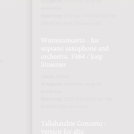
Subgenre:
Saxofoon en groot
ensemble
Bezetting:
1210 sax 1110 mar(vibr) hp
pf(cel) 2vl vla vc cb sax-s-solo
Winterconcerto : for
soprano saxophone and
orchestra, 1984 / Joep
e,
Straesser
Genre:
Orkest
Subgenre:
Saxofoon en groot
ensemble
Bezetting:
2222 2220 3perc hp 14vl
4vla 4vc 2cb sax-s-solo
Tallahatchie Concerto :
version for alto