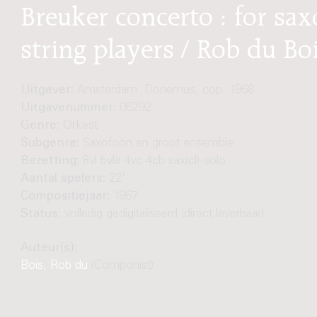
Breuker concerto : for sa
string players / Rob du Bo
Uitgever:
Amsterdam: Donemus, cop. 1968
Uitgavenummer:
06292
Genre:
Orkest
Subgenre:
Saxofoon en groot ensemble
Bezetting:
8vl 5vla 4vc 4cb sax(cl)-solo
Aantal spelers:
22'
Compositiejaar:
1967
Status:
volledig gedigitaliseerd (direct leverbaar)
Auteur(s):
Bois, Rob du
(Componist)