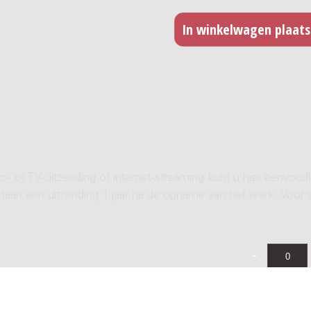
- of TV-uitzending of internet-streaming kunt u hier eenvoud
rstaan een uitzending 1 jaar na de opname van het werk. Voor 