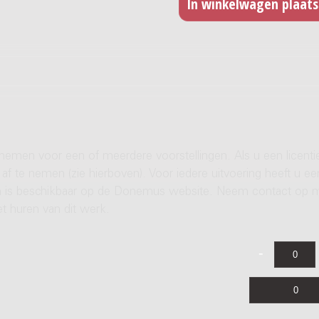
 nemen voor een of meerdere voorstellingen. Als u een licenti
af te nemen (zie hierboven). Voor iedere uitvoering heeft u ee
ren is beschikbaar op de Donemus website. Neem contact op 
t huren van dit werk.