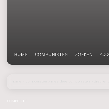
HOME
COMPONISTEN
ZOEKEN
ACC
home
>
componisten
> meerdere componisten > Breuker 
COMPOSITIE