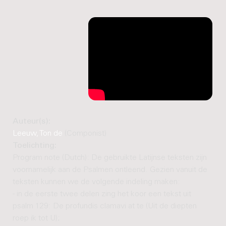
Auteur(s):
Leeuw, Ton de
(Componist)
Toelichting:
Program note (Dutch): De gebruikte Latijnse teksten zijn
voornamelijk aan de Psalmen ontleend. Gezien vanuit de
teksten kunnen we de volgende indeling maken:
- in de eerste twee delen zing het koor een tekst uit
psalm 129: De profundis clamavi at te (Uit de diepten
roep ik tot U);