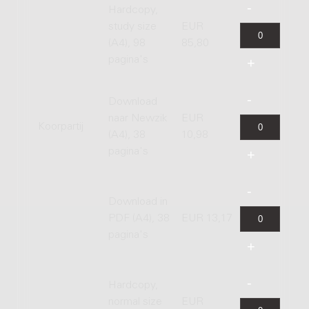
Hardcopy,
study size
EUR
(A4), 98
85,80
pagina's
Download
naar Newzik
EUR
Koorpartij
(A4), 38
10,98
pagina's
Download in
PDF (A4), 38
EUR 13,17
pagina's
Hardcopy,
normal size
EUR