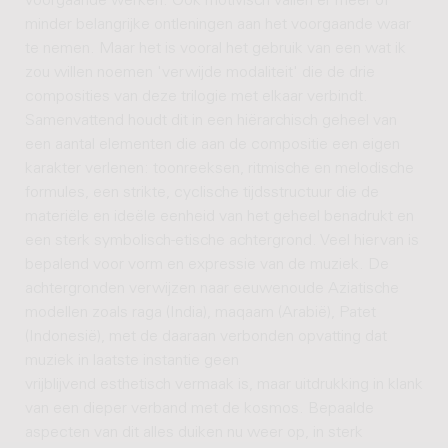
voorgaande werken. Ook motivisch vallen er meer of
minder belangrijke ontleningen aan het voorgaande waar
te nemen. Maar het is vooral het gebruik van een wat ik
zou willen noemen 'verwijde modaliteit' die de drie
composities van deze trilogie met elkaar verbindt.
Samenvattend houdt dit in een hiërarchisch geheel van
een aantal elementen die aan de compositie een eigen
karakter verlenen: toonreeksen, ritmische en melodische
formules, een strikte, cyclische tijdsstructuur die de
materiële en ideële eenheid van het geheel benadrukt en
een sterk symbolisch-etische achtergrond. Veel hiervan is
bepalend voor vorm en expressie van de muziek. De
achtergronden verwijzen naar eeuwenoude Aziatische
modellen zoals raga (India), maqaam (Arabië), Patet
(Indonesië), met de daaraan verbonden opvatting dat
muziek in laatste instantie geen
vrijblijvend esthetisch vermaak is, maar uitdrukking in klank
van een dieper verband met de kosmos. Bepaalde
aspecten van dit alles duiken nu weer op, in sterk