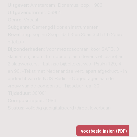
Uitgever:
Amsterdam: Donemus, cop. 1983
Uitgavenummer:
06951
Genre:
Vocaal
Subgenre:
Gemengd koor en instrumenten
Bezetting:
sopr-m 3sopr 3alt 3ten 3bas 3cl h trb 2perc
pf(el.pf)
Bijzonderheden:
Voor mezzosopraan, koor SATB, 3
klarinetten, hoorn, trombone, piano (tevens el. piano) en
2 slagwerkers. - Latijnse bijbeltekst w.o. Psalm 129, 4
en 90. - Tekst met Nederlandse vert. apart afgedrukt. - In
opdracht van de NOS Radio. - Opgedragen aan de
vrouw van de componist. - Tijdsduur: ca. 30'
Tijdsduur:
30'00"
Compositiejaar:
1983
Status:
volledig gedigitaliseerd (direct leverbaar)