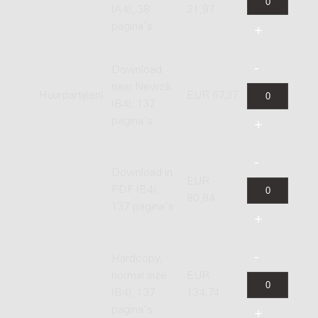
(A4), 38
21,97
pagina's
Download
naar Newzik
Huurpartij(en)
EUR 67,37
(B4), 137
pagina's
Download in
EUR
PDF (B4),
80,84
137 pagina's
Hardcopy,
normal size
EUR
(B4), 137
134,74
pagina's