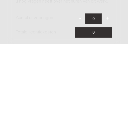
u nog vragen heeft over het huren van dit werk.
Aantal uitvoeringen
Totale licentiekosten
Live-uitzending
Indien het werk wordt opgenomen voor een live
radio- of TV-uitzending of internet-streaming kunt
u hier eenvoudig de licentie ontvangen. Onder