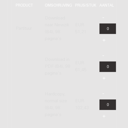
PRODUCT
OMSCHRIJVING
PRIJS/STUK
AANTAL
Download
naar Newzik
EUR
Partituur
(B4), 98
51,21
pagina's
Download in
EUR
PDF (B4), 98
61,45
pagina's
Hardcopy,
normal size
EUR
(B4), 98
102,43
pagina's