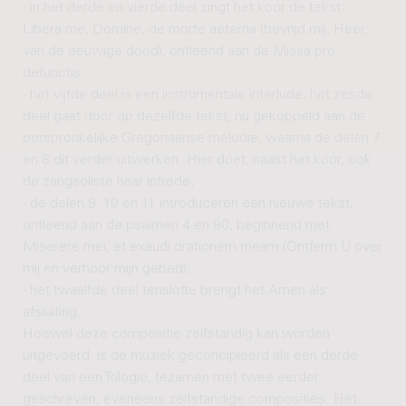
- in het derde en vierde deel zingt het koor de tekst:
Libera me, Domine, de morte aeterna (bevrijd mij, Heer,
van de eeuwige dood), ontleend aan de Missa pro
defunctis;
- het vijfde deel is een instrumentale interlude; het zesde
deel gaat door op dezelfde tekst, nu gekoppeld aan de
oorspronkelijke Gregoriaanse melodie, waarna de delen 7
en 8 dit verder uitwerken. Hier doet, naast het koor, ook
de zangsoliste haar intrede;
- de delen 9, 10 en 11 introduceren een nieuwe tekst,
ontleend aan de psalmen 4 en 90, beginnend met:
Miserere mei, et exaudi orationem meam (Ontferm U over
mij en verhoor mijn gebed);
- het twaalfde deel tenslotte brengt het Amen als
afsluiting.
Hoewel deze compositie zelfstandig kan worden
uitgevoerd, is de muziek geconcipieerd als een derde
deel van een Trilogie, tezamen met twee eerder
geschreven, eveneens zelfstandige composities. Het