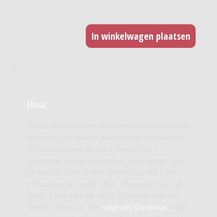
Huur
U kunt dit werk huren door een verhuurlicentie af
te nemen voor een of meerdere voorstellingen.
Als u een licentie afneemt dient u ook 1
exemplaar van de huurpartijen af te nemen (zie
hierboven). Voor iedere uitvoering heeft u een
verhuurlicentie nodig. Meer informatie over het
huren is beschikbaar op de Donemus website.
Neem contact op met
uitgeverij Donemus
indien