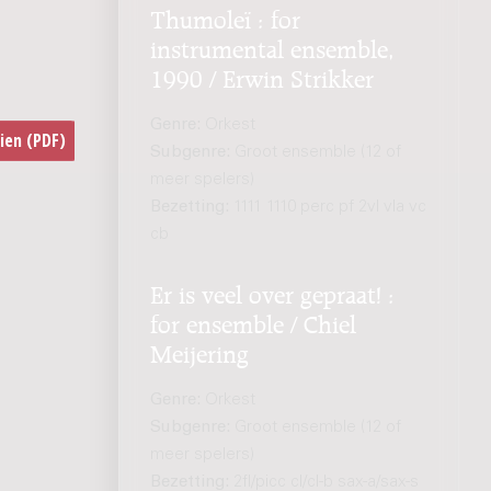
Thumoleï : for
instrumental ensemble,
1990 / Erwin Strikker
Genre:
Orkest
Subgenre:
Groot ensemble (12 of
meer spelers)
Bezetting:
1111 1110 perc pf 2vl vla vc
cb
Er is veel over gepraat! :
for ensemble / Chiel
Meijering
Genre:
Orkest
Subgenre:
Groot ensemble (12 of
meer spelers)
Bezetting:
2fl/picc cl/cl-b sax-a/sax-s