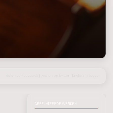
delen op Facebook
|
posten op Twitter
|
English
|
inloggen
GERELATEERDE WERKEN