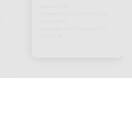
Genre:
Orkest
Subgenre:
Groot ensemble (12 of
e,
meer spelers)
Bezetting:
3erhu 2kamancheh 2vn
3vla 2vc db