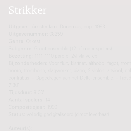
Strikker
Uitgever:
Amsterdam: Donemus, cop. 1993
Uitgavenummer:
08259
Genre:
Orkest
Subgenre:
Groot ensemble (12 of meer spelers)
Bezetting:
1111 1110 perc pf 2vl vla vc cb
Bijzonderheden:
Voor fluit, klarinet, althobo, fagot, tro
hoorn, trombone, slagwerker, piano, 2 violen, altviool, cel
contrabas. - Opgedragen aan het Delta-ensemble. - Tijdsd
7'30''
Tijdsduur:
8'00"
Aantal spelers:
14
Compositiejaar:
1990
Status:
volledig gedigitaliseerd (direct leverbaar)
Auteur(s):