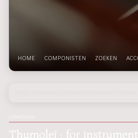
HOME
COMPONISTEN
ZOEKEN
ACC
home
>
componisten
> meerdere componisten > Thumoleï
COMPOSITIE
Thumoleï : for instrument