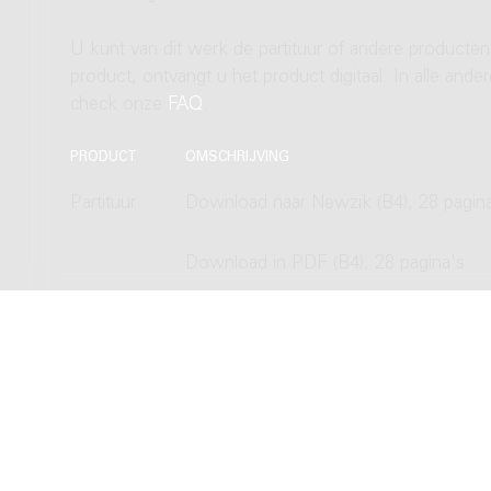
U kunt van dit werk de partituur of andere producten
product, ontvangt u het product digitaal. In alle and
check onze
FAQ
.
PRODUCT
OMSCHRIJVING
Partituur
Download naar Newzik (B4), 28 pagin
Download in PDF (B4), 28 pagina's
Hardcopy, normal size (B4), 28 pagina
Hardcopy, study size (A4), 28 pagina's