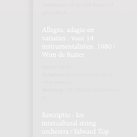
sax-bar/sax-s 2h tpt 2trb tb perc pf
gtr-e bass-e
Allegro, adagio en
variaties : voor 14
instrumentalisten, 1980 /
Wim de Ruiter
Genre:
Orkest
Subgenre:
Groot ensemble (12 of
meer spelers)
Bezetting:
1111 1110 perc pf 2vl vla vc
cb
Rescriptio : for
intercultural string
orchestra / Edward Top