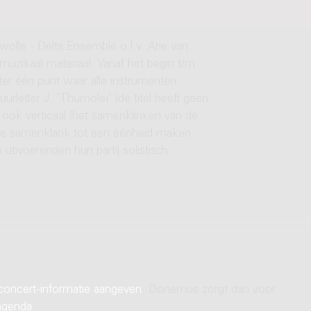
olle - Delta Ensemble o.l.v. Arie van
muzikaal materiaal. Vanaf het begin t/m
hter één punt waar alle instrumenten
uurletter J. 'Thumoleï' (de titel heeft geen
r ook verticaal (het samenklinken van de
e de samenklank tot een éénheid maken.
utivoerenden hun partij solistisch
concert-informatie aangeven
. Donemus zorgt dan voor
agenda
.