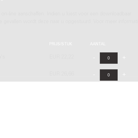
 on-line aanschaffen. Indien u kiest voor een downloadbaar
ere gevallen wordt deze naar u opgestuurd. Voor meer informati
PRIJS/STUK
AANTAL
a's
EUR 22,22
EUR 26,66
's
EUR 44,45
EUR 36,97