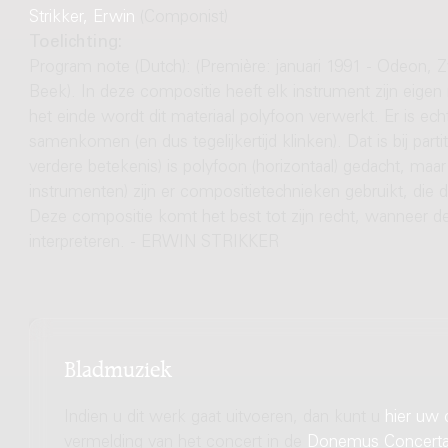
Strikker, Erwin
(Componist)
Toelichting:
Program note (Dutch): (Première: januari 1991 - Odeon, Zw
Beek). In deze compositie heeft elk instrument zijn eigen 
het einde wordt dit materiaal polyfoon verwerkt. Er is ec
samenkomen (en dus tegelijkertijd klinken). Dat is bij partit
verdere betekenis) is polyfoon (horizontaal) gedacht, maa
instrumenten) zijn er compositietechnieken gebruikt, di
Deze compositie komt het best tot zijn recht, wanneer de 
interpreteren. - ERWIN STRIKKER
Bladmuziek
Indien u dit werk gaat uitvoeren, dan kunt u
hier uw 
vermelding van het concert in de
Donemus Concert