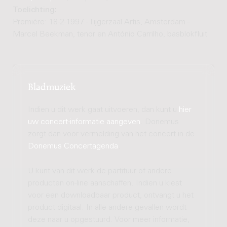
Toelichting:
Première: 18-2-1997 - Tijgerzaal Artis, Amsterdam -
Marcel Beekman, tenor en António Carrilho, basblokfluit
Bladmuziek
Indien u dit werk gaat uitvoeren, dan kunt u
hier
uw concert-informatie aangeven
. Donemus
zorgt dan voor vermelding van het concert in de
Donemus Concertagenda
.
U kunt van dit werk de partituur of andere
producten on-line aanschaffen. Indien u kiest
voor een downloadbaar product, ontvangt u het
product digitaal. In alle andere gevallen wordt
deze naar u opgestuurd. Voor meer informatie,