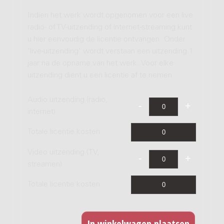
Indien het werk wordt opgenomen voor een live
radio- of TV-uitzending of internet-streaming kunt
u hier eenvoudig de licentie ontvangen. Onder
'live-uitzending' wordt verstaan een uitzending 1
jaar na de opname van het werk. Voor elke
uitzending dient u een licentie af te nemen.
Audio uitzending (radio,
internet)
Totale licentie kosten
Video uitzending (TV,
streamen)
Totale licentie kosten