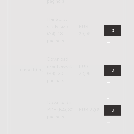
pagina's
Hardcopy,
study size
EUR
(A4), 18
29,99
pagina's
Download
naar Newzik
EUR
Huurpartij(en)
(B4), 30
23,05
pagina's
Download in
PDF (B4), 30
EUR 27,66
pagina's