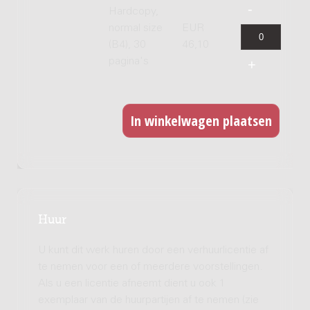
Hardcopy,
normal size
EUR
(B4), 30
46,10
pagina's
Huur
U kunt dit werk huren door een verhuurlicentie af
te nemen voor een of meerdere voorstellingen.
Als u een licentie afneemt dient u ook 1
exemplaar van de huurpartijen af te nemen (zie