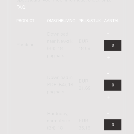
opgestuurd. Voor meer informatie, check onze
FAQ
.
PRODUCT
OMSCHRIJVING
PRIJS/STUK
AANTAL
Download
naar Newzik
EUR
Partituur
(B4), 18
18,08
pagina's
Download in
EUR
PDF (B4), 18
21,69
pagina's
Hardcopy,
normal size
EUR
(B4), 18
36,16