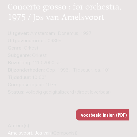
Concerto grosso : for orchestra,
1975 / Jos van Amelsvoort
Uitgever:
Amsterdam: Donemus, 1997
Uitgavenummer:
09395
Genre:
Orkest
Subgenre:
Orkest
Bezetting:
1110 2000 str
Bijzonderheden:
Cop. 1995. - Tijdsduur: ca. 10'
Tijdsduur:
10'00"
Compositiejaar:
1975
Status:
volledig gedigitaliseerd (direct leverbaar)
Auteur(s):
Amelsvoort, Jos van
(Componist)