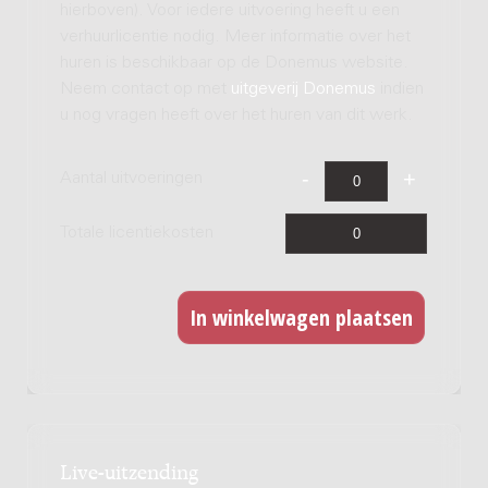
hierboven). Voor iedere uitvoering heeft u een
verhuurlicentie nodig. Meer informatie over het
huren is beschikbaar op de Donemus website.
Neem contact op met
uitgeverij Donemus
indien
u nog vragen heeft over het huren van dit werk.
Aantal uitvoeringen
Totale licentiekosten
Live-uitzending