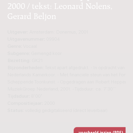
2000 / tekst: Leonard Nolens,
Gerard Beljon
Uitgever:
Amsterdam: Donemus, 2001
Uitgavenummer:
09904
Genre:
Vocaal
Subgenre:
Gemengd koor
Bezetting:
GK21
Bijzonderheden:
Tekst apart afgedrukt. - In opdracht van het
Nederlands Kamerkoor. - Met financiële steun van het Fonds
Scheppende Toonkunst. - Opgedragen aan Robert Heppener. 
MuziekGroep Nederland, 2001. - Tijdsduur: ca. 7'30''
Tijdsduur:
8'00"
Compositiejaar:
2000
Status:
volledig gedigitaliseerd (direct leverbaar)