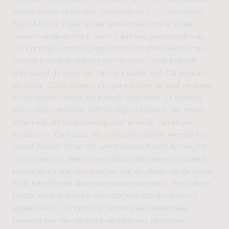
Program note (Dutch): (Première: 4-5-1967 - Amsterdam -
Amsterdams Studenten Kamerorkest o.l.v. Jan Vriend).
Spatial Music I gaat uit van een totaal andere relatie
tussen ruimte en klank dan tot dan toe gebruikelijk was.
De ruimtelijke splitsing van het orkest dient niet slechts
tot een betere profilering van de klank, maar bepaalt
diepgaand de structuur van de muziek zelf. Dit gebeurt
als volgt: 32-48 spelers zijn geheel over de zaal verdeeld,
en verspreid tussen het publiek opgesteld. Zij vormen
een collectiviteit van zelfstandige individuen, die zowel
afhankelijk als bijna volledig onafhankelijk van elkaar
musiceren. De keuze der instrumentalisten, evenals hun
aantal (tussen 32 en 48) wordt bepaald door de dirigent.
De partijen zijn daarom niet gebonden aan een bepaald
instrument, maar daarentegen aan de plaats die de speler
in de betreffende uitvoeringsruimte inneemt. Het is deze
plaats, die bepalend is voor datgene dat de speler te
spelen heeft. De ruimte is hiermee een essentieel
bestanddeel van de muzikale structuur geworden.