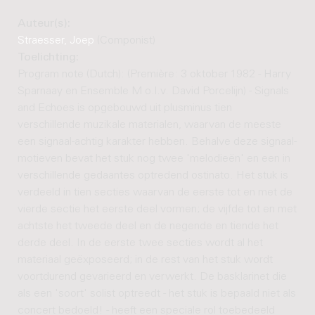
Auteur(s):
Straesser, Joep
(Componist)
Toelichting:
Program note (Dutch): (Première: 3 oktober 1982 - Harry
Sparnaay en Ensemble M o.l.v. David Porcelijn) - Signals
and Echoes is opgebouwd uit plusminus tien
verschillende muzikale materialen, waarvan de meeste
een signaal-achtig karakter hebben. Behalve deze signaal-
motieven bevat het stuk nog twee 'melodieën' en een in
verschillende gedaantes optredend ostinato. Het stuk is
verdeeld in tien secties waarvan de eerste tot en met de
vierde sectie het eerste deel vormen; de vijfde tot en met
achtste het tweede deel en de negende en tiende het
derde deel. In de eerste twee secties wordt al het
materiaal geëxposeerd; in de rest van het stuk wordt
voortdurend gevarieerd en verwerkt. De basklarinet die
als een 'soort' solist optreedt - het stuk is bepaald niet als
concert bedoeld! - heeft een speciale rol toebedeeld