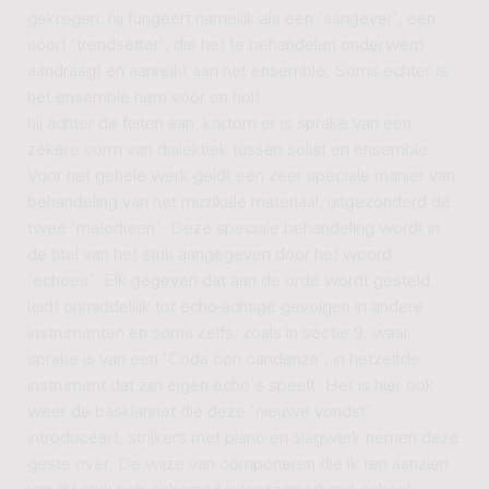
gekregen; hij fungeert namelijk als een 'aangever', een
soort 'trendsetter', die het te behandelen onderwerp
aandraagt en aanreikt aan het ensemble. Soms echter is
het ensemble hem vóór en holt
hij achter de feiten aan, kortom er is sprake van een
zekere vorm van dialektiek tussen solist en ensemble.
Voor het gehele werk geldt een zeer speciale manier van
behandeling van het muzikale materiaal, uitgezonderd de
twee 'melodieën'. Deze speciale behandeling wordt in
de titel van het stuk aangegeven door het woord
'echoes'. Elk gegeven dat aan de orde wordt gesteld
leidt onmiddellijk tot echo-achtige gevolgen in andere
instrumenten en soms zelfs, zoals in sectie 9, waar
sprake is van een 'Coda con candenza', in hetzelfde
instrument dat zijn eigen echo's speelt. Het is hier ook
weer de basklarinet die deze 'nieuwe vondst'
introduceert, strijkers met piano en slagwerk nemen deze
geste over. De wijze van componeren die ik ten aanzien