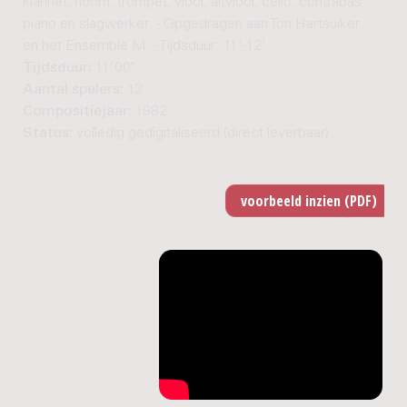
klarinet, hoorn, trompet, viool, altviool, cello, contrabas,
piano en slagwerker. - Opgedragen aan Ton Hartsuiker
en het Ensemble M. - Tijdsduur: 11'-12'
Tijdsduur:
11'00"
Aantal spelers:
12
Compositiejaar:
1982
Status:
volledig gedigitaliseerd (direct leverbaar)