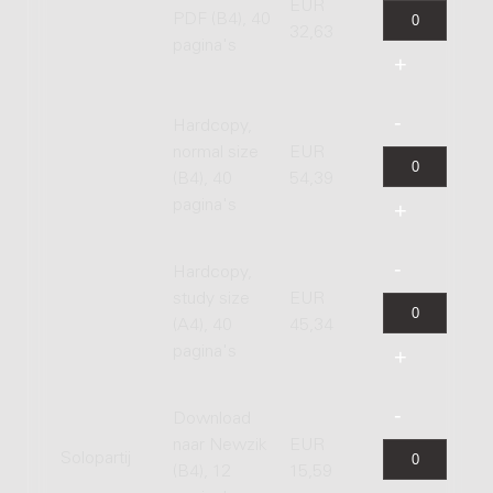
EUR
PDF (B4), 40
32,63
pagina's
Hardcopy,
normal size
EUR
(B4), 40
54,39
pagina's
Hardcopy,
study size
EUR
(A4), 40
45,34
pagina's
Download
naar Newzik
EUR
Solopartij
(B4), 12
15,59