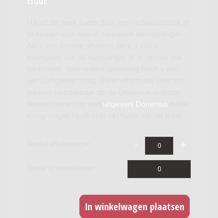
U kunt dit werk huren door een verhuurlicentie af
te nemen voor een of meerdere voorstellingen.
Als u een licentie afneemt dient u ook 1
exemplaar van de huurpartijen af te nemen (zie
hierboven). Voor iedere uitvoering heeft u een
verhuurlicentie nodig. Meer informatie over het
huren is beschikbaar op de Donemus website.
Neem contact op met
uitgeverij Donemus
indien
u nog vragen heeft over het huren van dit werk.
Aantal uitvoeringen
Totale licentiekosten