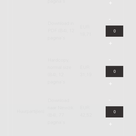
pagina's
Download in
EUR
PDF (B4), 12
18,71
pagina's
Hardcopy,
normal size
EUR
(B4), 12
31,19
pagina's
Download
naar Newzik
EUR
Huurpartij(en)
(B4), 77
42,52
pagina's