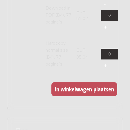
Download in
EUR
PDF (B4), 77
51,02
pagina's
Hardcopy,
normal size
EUR
(B4), 77
85,04
pagina's
Huur