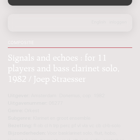
COMPOSITIE
Signals and echoes : for 11
players and bass clarinet solo,
1982 / Joep Straesser
Uitgever:
Amsterdam: Donemus, cop. 1982
Uitgavenummer:
06277
Genre:
Orkest
Subgenre:
Klarinet en groot ensemble
Bezetting:
fl ob cl h trp perc pf vl vla vc cb cl-b-solo
Bijzonderheden:
Voor basklarinet solo, fluit, hobo,