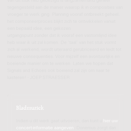
van dit stuk heb gebezigd is langzamerhand geheel
tegengesteld aan de manier waarop ik in composities van
vroeger te werk ging. Planning vooraf ontbreekt geheel;
het componeerproces blijkt zich te ontwikkelen vanuit
een bepaald idee, een gekozen
uitgangspunt zonder dat ik vooraf een vastomlijnd idee
heb waar ik uit zal komen. De 'taal' van het stuk vormt
zich al werkend, wordt uiteraard gerubriceerd en leidt tot
nieuwe consequenties. Voor mijzelf een avontuurlijke en
boeiende manier om te werken. Laten we hopen dat
Signals and Echoes ook boeiend zal zijn om naar te
luisteren! - JOEP STRAESSER
Bladmuziek
Indien u dit werk gaat uitvoeren, dan kunt u
hier uw
concert-informatie aangeven
. Donemus zorgt dan