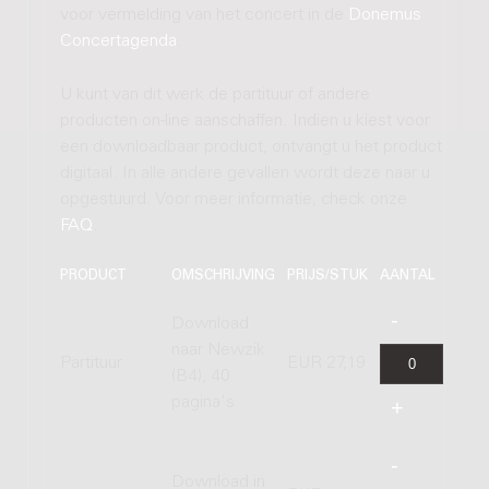
voor vermelding van het concert in de
Donemus
Concertagenda
.
U kunt van dit werk de partituur of andere
producten on-line aanschaffen. Indien u kiest voor
een downloadbaar product, ontvangt u het product
digitaal. In alle andere gevallen wordt deze naar u
opgestuurd. Voor meer informatie, check onze
FAQ
.
PRODUCT
OMSCHRIJVING
PRIJS/STUK
AANTAL
Download
naar Newzik
Partituur
EUR 27,19
(B4), 40
pagina's
Download in